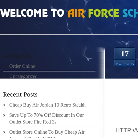
HOME
»
ORDER ONLINE
»
LE RÔLE DE LA FONCTION PHYSIQUE
17
Mar
2015
Order Online
Uncategorized
AGENT 
L’ARTÈ
Cheap Buy Air Jordan 10 Retro Stealth
HILLS
L’ATLA
Save Up To 70% Off Discount In Our
TR
Outlet Store Fire Red 3s
,
HTTP:/
Outlet Store Online To Buy Cheap Air
CHIEN 