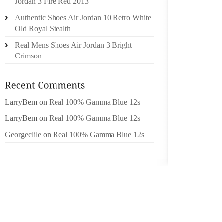
Jordan 3 Fire Red 2013
CHIOTS
Authentic Shoes Air Jordan 10 Retro White
COMME 
Old Royal Stealth
HUMAIN
Real Mens Shoes Air Jordan 3 Bright
SÉVÈRE
Crimson
MAINT
CONTOU
MUS
REFLÈT
LarryBem
on
Real 100% Gamma Blue 12s
DE« RÉ
LarryBem
on
Real 100% Gamma Blue 12s
PILIER
Georgeclile
on
Real 100% Gamma Blue 12s
SONT I
DE L
PHYSIQ
CORPOR
GÉNÉRA
SOCIAL
TRÈS D