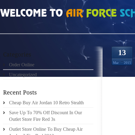
HOME
»
ORDER ONLINE
»
PROCESSUS LIÉ EST ÉLARGISSEMENT DU FOSSÉ 
13
Mar
2015
Order Online
Uncategorized
AMÉLIO
Cheap Buy Air Jordan 10 Retro Stealth
D’EXPL
Save Up To 70% Off Discount In Our
DERNI
Outlet Store Fire Red 3s
CONTRE
AUTO.A
Outlet Store Online To Buy Cheap Air