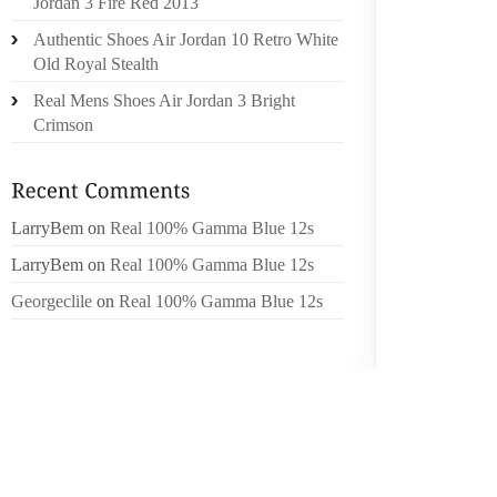
ANNÉE
Jordan 3 Fire Red 2013
ÉCONOM
Authentic Shoes Air Jordan 10 Retro White
INFÉRI
Old Royal Stealth
DE L’A
Real Mens Shoes Air Jordan 3 Bright
VOITUR
Crimson
DOIVENT
TÊTE 
PROCE
ÉCONOM
LarryBem
on
Real 100% Gamma Blue 12s
DES IN
LarryBem
on
Real 100% Gamma Blue 12s
UNE MO
Georgeclile
on
Real 100% Gamma Blue 12s
MILIEU
PENDA
GÉNIAL
CONTRE
POUR L
SEMBL
MAINTEN