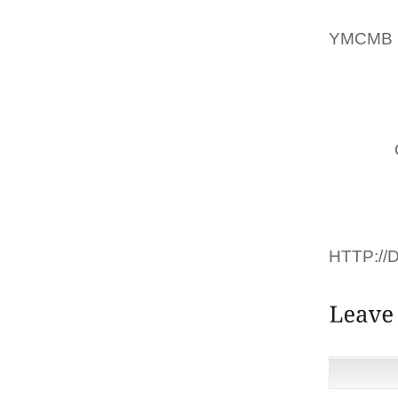
FILLE,
YMCMB
PLAINS 
DE L’IN
AUX ÉC
POUVE
LIVRES,
PRODUIT
DE COM
DES CO
HTTP:/