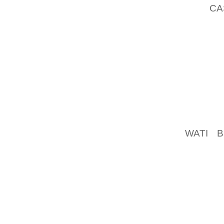
VIES,
CA
LA PRE
FONDAT
NOTÉ 
SIMPLE
(WEND
GALLO
TOBOGG
CASCA
RESPON
WATI B
PETITS
DANS L
LA VIO
HABRA,
CROISS
POUR L
.JE SA