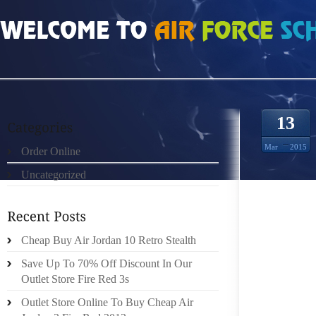
HOME
»
ORDER ONLINE
»
ALWAYS FRESH
13
Mar
2015
Order Online
Uncategorized
SI LES
MÊMES 
CAPABL
SUIS D’
Cheap Buy Air Jordan 10 Retro Stealth
DE 25 1
Save Up To 70% Off Discount In Our
LE DER
Outlet Store Fire Red 3s
AVANTAG
Outlet Store Online To Buy Cheap Air
YA ENC