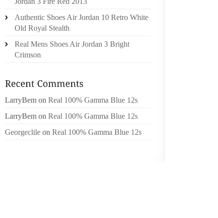
Jordan 3 Fire Red 2013
BESOIN
Authentic Shoes Air Jordan 10 Retro White
SERVICE
Old Royal Stealth
DEVOIR 
Real Mens Shoes Air Jordan 3 Bright
MAIS 
Crimson
COUCHE
QUEST
PRATIQ
.NOIRS 
LarryBem
on
Real 100% Gamma Blue 12s
MES
LarryBem
on
Real 100% Gamma Blue 12s
RICHESS
SOL D
Georgeclile
on
Real 100% Gamma Blue 12s
AUSTRA
LA RE
L’AVE
ÉVOCA
AJOUTE
MAINTE