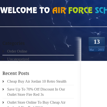
HOME
»
ORDER ONLINE
»
À CE JOUR
13
Mar
2015
Order Online
Uncategorized
.LES 
TERMIN
REÇ
PERSON
Cheap Buy Air Jordan 10 Retro Stealth
PÉRIT
Save Up To 70% Off Discount In Our
LONGUE
Outlet Store Fire Red 3s
POUR LE
Outlet Store Online To Buy Cheap Air
ÊTRE D