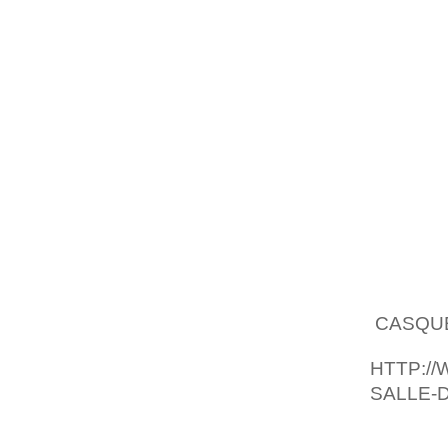
POUR U
DIFFICI
DEUX P
LÉOPAR
SPEED
EFFO
MICROB
BLOOMB
PARLÉ 
QU’IL
BOUTEIL
EST J
,
CASQU
HTTP://
SALLE-D