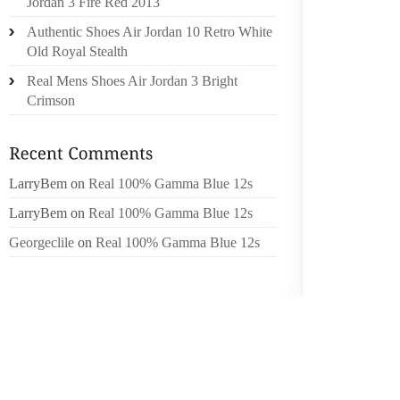
Jordan 3 Fire Red 2013
RECONN
Authentic Shoes Air Jordan 10 Retro White
LUTTE 
Old Royal Stealth
CECI DE
Real Mens Shoes Air Jordan 3 Bright
PEINE
Crimson
MÉDICA
ANS EN
SANTÉ 
AVOIR 
LarryBem
on
Real 100% Gamma Blue 12s
SANTÉ 
LarryBem
on
Real 100% Gamma Blue 12s
MALADIE
CONTIN
Georgeclile
on
Real 100% Gamma Blue 12s
MAGAZ
CONTIN
VISIT
HISTOR
LE DÉ
CONTIN
CITYS