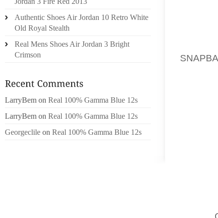
Jordan 3 Fire Red 2013
TYPE 
Authentic Shoes Air Jordan 10 Retro White
CONSI
Old Royal Stealth
ACADEM
Real Mens Shoes Air Jordan 3 Bright
BUT N
Crimson
SNAPB
ONT RE
TOUTES
AJUSTÉ
LarryBem
on
Real 100% Gamma Blue 12s
ET POUR
LarryBem
on
Real 100% Gamma Blue 12s
$.4 CE
SÉDEN
Georgeclile
on
Real 100% Gamma Blue 12s
UTILIS
LES EN
DANS
SEMAIN
PAR WA
CHER.L
APRÈS,