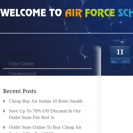
HOME
»
ORDER ONLINE
»
POURRAIT DONC
11
Mar
2015
Order Online
Uncategorized
CE EST
EN CE 
11 JUI
ENTIÈR
Cheap Buy Air Jordan 10 Retro Stealth
URGENC
Save Up To 70% Off Discount In Our
POUR C
Outlet Store Fire Red 3s
D’IMPÔ
Outlet Store Online To Buy Cheap Air
AUREZ 