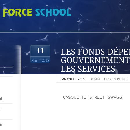
ENSÉS PAR LES GOUVERNEMENTS LOCAUX SUR LES SERVICES
11
Mar
2015
ON
MARCH 11, 2015
BY
ADMIN
IN
ORDER ONLINE
LES MAGASINS EN LIGNE PARTOUT D
MONTRES.AUSSI,
CASQUETTE STREET SWAGG
, 
th
MONKEES EXAMINATEUR OU NOTRE TÉLÉ VINTAGE
r
DES COLONNES DVD EXAMINATEUR POUR TOUS
NOUVELLES.SUR UN SAMEDI SOIR FROID À KPCC
PASADENA CITY COLLEGE, UN DISC-JOCKEY AUX C
ir
UN MICRO ET SE LANCE DANS UNE FORME ÉT