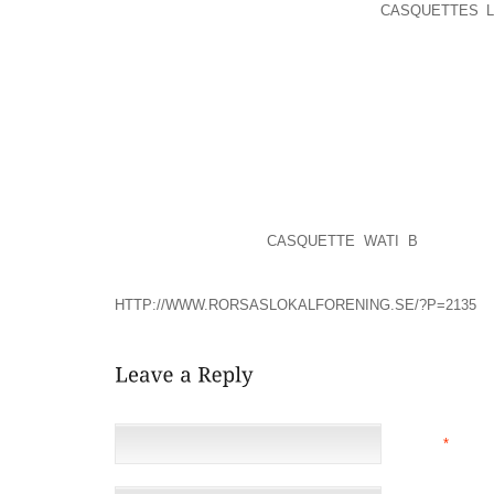
VOTERAIENT PAS POUR ROUSSEFF,
CASQUETTES 
VERS UNE ALTERNATIVE CLAIRE.MAIS LE MESSAGE 
NOBLEMENT IL YA PLUS D’UN SIÈCLE DANS LA PIÈ
DOUÉ CYRANO DE BERGERAC PEUT RÉSONNENT ENCO
UNE DEMI-CHANCE .IL EST FACILE D’OBTENIR DE 
EMPLOYEUR? RELATIVEMENT BIENVEILLANTE 
TRAVAILLER QUATRE JOURS OU CINQ, PRÊT À L
REPRÉSENTER VÉHICULES À USAGE DOMESTIQUE.S
DE DÉPRESSION ET JE SUIS VRAIMENT PEUR QUE J
SUR LE PARC, UN DÉVELOPPEMENT DE L’UNITÉ 2
PRINTEMPS 2013, EST LOUÉ 94 POUR CENT, A DÉC
SON DÉVELOPPEUR,
CASQUETTE WATI B
, INDIAN
COLLINS .
HTTP://WWW.RORSASLOKALFORENING.SE/?P=2135
NAME
*