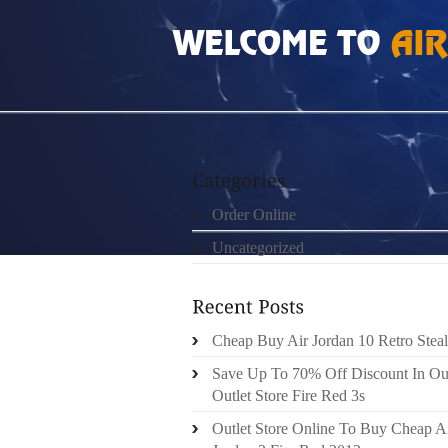
HOME
»
ORDER ONLINE
»
LES FONDS DÉP
Order Online
Uncategorized
Cheap Buy Air Jordan 10 Retro Steal
Save Up To 70% Off Discount In Ou
Outlet Store Fire Red 3s
Outlet Store Online To Buy Cheap A