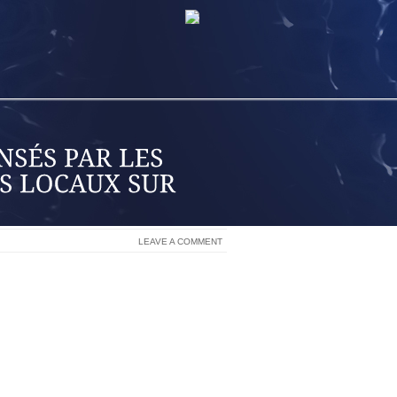
LEAVE A COMMENT
ANS LE MONDE VENDENT CES
NE MANQUEZ PAS NOTRE NOUVELLE
 ROCK N ‘ROLL EXAMINATEUR OU SUR
 NOS AUTRES LA COUVERTURE DES
 FM (89,3), LA STATION DE RADIO
HEVEUX ARGENTÉS ASSIS PENCHÉ SUR
RANGE DU RAP TROUVE NULLE PART