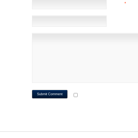
EMAIL
*
(NOT 
WEBSITE
NOTIFY ME OF FOLLOWUP CO