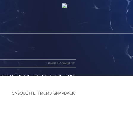
LEAVE A COMMENT
CELONE DEVOE ST.CES CLUBS SONT
N TIERS SONT CONÇUS PAR CERTAINS
 MONDE, Y COMPRIS JACK NICKLAUS,
E DYE,
CASQUETTE YMCMB SNAPBACK
,
PILER VOS RÉSULTATS.. OU QUE DE LA
LA VICTIME DU VAINQUEUR .EN
 SOUTIENT L’IDÉE QUE LES GENS SE
UN IMPACT AVEC LEUR ARGENT D’UNE
E QUAND ILS SONT STINGY.DANS LES
USTRIELLE, LES GENS ONT ENVAHI LES
 DÉBUTERA ENCORE UN AUTRE TOUR DU