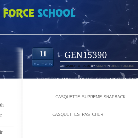
11
Mar
2015
ON
MARCH 11, 2015
BY
ADMIN
IN
ORDER ONLINE
. THOMPSON ANNULE PLANS POUR VISITER BAR
ANCRÉS DE TERRAINS DE GOLF, DONT ENVIRON U
DES PLUS CONNUS DES ARCHITECTES DE GOLF DU
TOM FAZIO,
CASQUETTE SUPREME SNAPBACK
, PET
ARTHUR HILLS ET ROBERT TRENT JONES .. [1] COM
th
VICTOIRE AVEC LANCE APPRÊTONS SUR 
GÉNÉRAL,
CASQUETTES PAS CHER
, LA RECHERCHE
r
SENTENT BIEN QUAND ILS SENTENT QU’ILS ONT 
MANIÈRE PERSONNELLE ET UN SENTIMENT DE HONT
ir
ANNÉES 1920, À LA SUITE DE LA RÉVOLUTION IND
VILLES POUR SE INSTALLER.LES JONAS BROTHERS