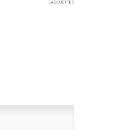
COURS DE LA DÉCENNIE,
CASQUETTES
 DE PLUS EN PLUS À 53 POUR CENT
PUBLISHED)