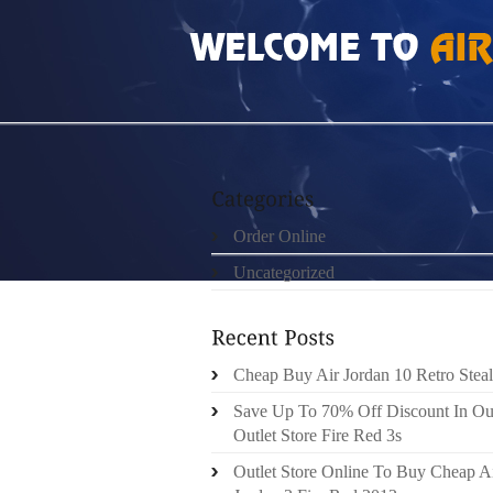
HOME
»
ORDER ONLINE
»
GEN15390
Order Online
Uncategorized
Cheap Buy Air Jordan 10 Retro Steal
Save Up To 70% Off Discount In Ou
Outlet Store Fire Red 3s
Outlet Store Online To Buy Cheap A