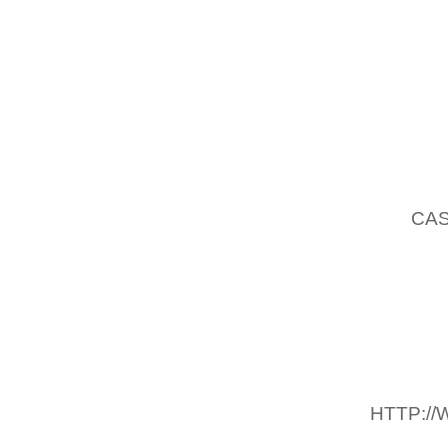
SENTINE
JUILLET
PREMI
L’HORI
ET NI
DESCEN
L’ÉTRA
DÉSIR.
EST,
CA
ET MA 
PROBL
CONFOR
(UNE S
ASSURE
ET DE R
HTTP:/