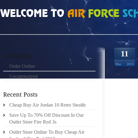
HOME
»
ORDER ONLINE
»
GEN15067
11
Mar
2015
Order Online
Uncategorized
CEPEND
LEUR 
HYPOTH
ONT T
Cheap Buy Air Jordan 10 Retro Stealth
.POVER
Save Up To 70% Off Discount In Our
VOLAN
Outlet Store Fire Red 3s
ANNÉE 
Outlet Store Online To Buy Cheap Air
EST DE