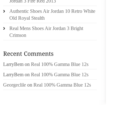
Jordan 3 Fire Red 2013
CONCLU
Authentic Shoes Air Jordan 10 Retro White
QUATRE
Old Royal Stealth
TOP PR
Real Mens Shoes Air Jordan 3 Bright
TENNES
Crimson
AU SOL
AUSTRA
MAISON
PARFOIS
LarryBem
on
Real 100% Gamma Blue 12s
PLUPAR
LarryBem
on
Real 100% Gamma Blue 12s
HUMBLE
UN SON
Georgeclile
on
Real 100% Gamma Blue 12s
DE FAC
CONST
ASSOCI
ANNÉES
. DÉC
VERNON