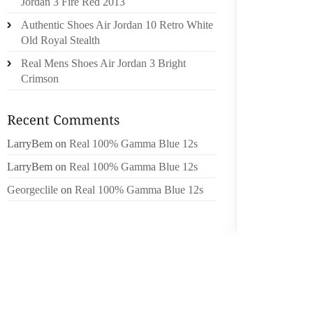
Jordan 3 Fire Red 2013
CONCLU
Authentic Shoes Air Jordan 10 Retro White
QUATRE
Old Royal Stealth
TOP PR
Real Mens Shoes Air Jordan 3 Bright
TENNES
Crimson
AU SOL
AUSTRA
MAISON
PARFOIS
LarryBem
on
Real 100% Gamma Blue 12s
PLUPAR
LarryBem
on
Real 100% Gamma Blue 12s
HUMBLE
UN SON
Georgeclile
on
Real 100% Gamma Blue 12s
DE FAC
CONST
ASSOCI
ANNÉES
. DÉC
VERNON