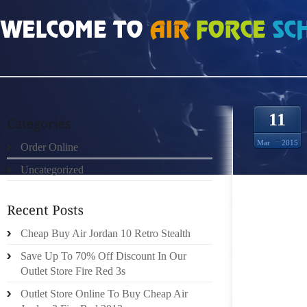
HOME
»
ORDER ONLINE
»
GEN15067
11
Mar
2015
Order Online
Uncategorized
CEPEND
LEUR 
HYPOTH
ONT T
Cheap Buy Air Jordan 10 Retro Stealth
.POVER
Save Up To 70% Off Discount In Our
VOLAN
Outlet Store Fire Red 3s
ANNÉE 
Outlet Store Online To Buy Cheap Air
EST DE