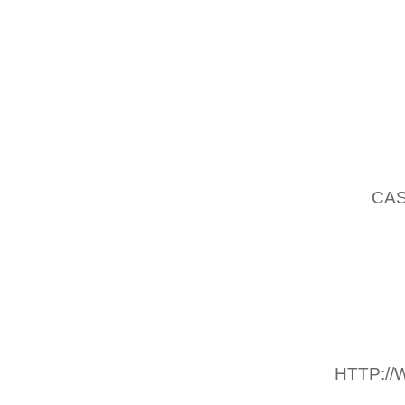
SENTINE
JUILLET
PREMI
L’HORI
ET NI
DESCEN
L’ÉTRA
DÉSIR.
EST,
CA
ET MA 
PROBL
CONFOR
(UNE S
ASSURE
ET DE R
HTTP:/