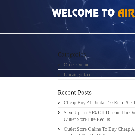
HOME
»
ORDER ONLINE
»
DES VISITES À 
Order Online
Uncategorized
Cheap Buy Air Jordan 10 Retro Steal
Save Up To 70% Off Discount In Ou
Outlet Store Fire Red 3s
Outlet Store Online To Buy Cheap A