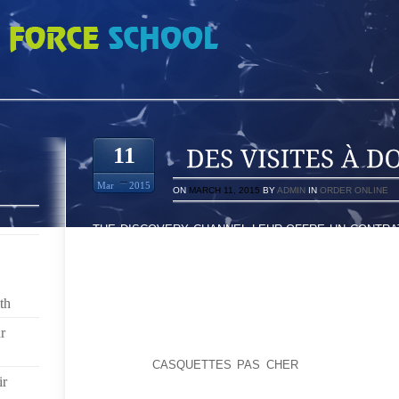
DOMICILE
11
Mar
2015
ON
MARCH 11, 2015
BY
ADMIN
IN
ORDER ONLINE
THE DISCOVERY CHANNEL LEUR OFFRE UN CONTRAT,
LAISSER UN DOCUMENT DE L’ÉQUIPAGE DE L’APPAR
2011, ILS ONT INSCRIT LEURS ENFANTS DANS LE
MUSIQUE NOUVELLEMENT OUVERT.’DÉCRIT UNE CA
ENSEMBLE D’ATTITUDES .LA PARTIE DIFFICILE E
th
GALAPAGOS.LE NIVEAU DE VIE DES GENS S
RÉDUCTIONS D’IMPÔTS.POURTANT, MALGRÉ L’A
r
QU’ILS PEUVENT RÉDUIRE LA MALTRAITANCE DES EN
EXEMPLE,
CASQUETTES PAS CHER
, SONT LARGEM
ir
COURS DE NOTRE HEURE ET DEMIE D’EXPÉRIENC
NOTRE TABLE UN TOTAL DE SIX FOIS AU-DESSUS