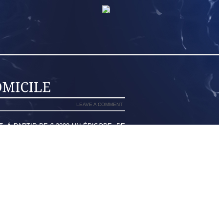
LEAVE A COMMENT
 À PARTIR DE $ 2000 UN ÉPISODE, DE
EIL PHOTO DE LEUR VIE.IN LA FIN DE
 ROCK AND ROLL SAN DIEGO ÉCOLE DE
TÉGORIE DE REVENU, MAIS AUSSI UN
ST LE VOL TÔT LE MATIN DE QUITO À
E SONT DÉTÉRIORÉES MALGRÉ LES
BSENCE DE PREUVES SCIENTIFIQUES
FANTS, DES VISITES À DOMICILE, PAR
ENT ADOPTÉ DANS D’AUTRES PAYS.AU
E AU RESTAURANT ELLE EST VENUE À
, M.IL EST BORDÉ PAR LA VILLE DE