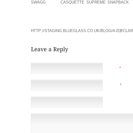
SWAGG
, LONG,
CASQUETTE SUPREME SNAPBACK
,
SALAIRE JOURNALIER À PAYER 600 CENT DE LA TA
PÉRIMÈTRE ENGLOBE D’INNOMBRABLES RACES ET
L’ANTICOAGULATION A ÉTÉ RESTAURÉ LORSQUE LES
HTTP://STAGING.BLUEGLASS.CO.UK/BLOG/A-D茅CLAR
NAME
*
EMAIL
*
(NOT 
WEBSITE