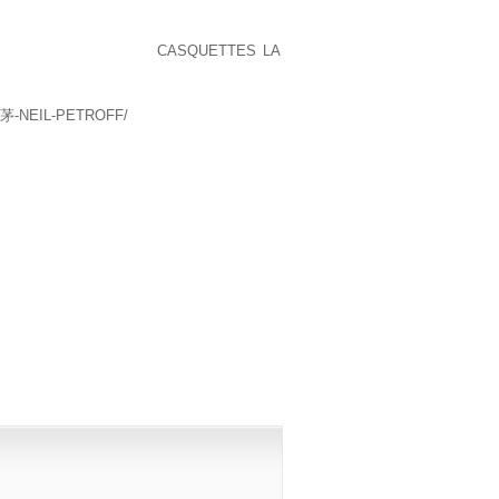
 ET SE ÉCOULANT UN TRAVAILLEUR DE
XE SUR SA BOISSON EST CRUELLE SON
 ETHNIES EN OUTRE,
CASQUETTES LA
,
 BÉNÉVOLES ÉTAIENT.
茅-NEIL-PETROFF/
PUBLISHED)