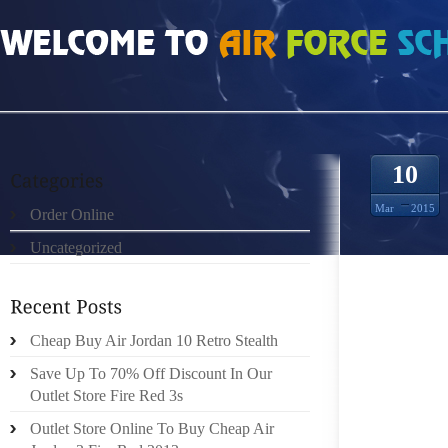
HOME
»
ORDER ONLINE
»
GEN13813
10
Mar
2015
Order Online
Uncategorized
HERN O
MÉDIAN
ENDÉM
ÉTAPES
Cheap Buy Air Jordan 10 Retro Stealth
MÊME C
Save Up To 70% Off Discount In Our
DE CRÉ
Outlet Store Fire Red 3s
PRÊT 
Outlet Store Online To Buy Cheap Air
COMME 