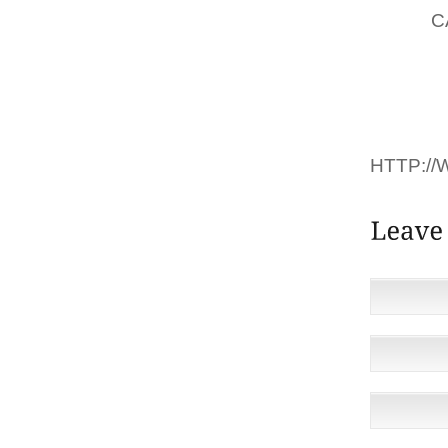
DE 17,
C
0,23 
RÈGLEM
DE DÉR
EST EN
HTTP:/