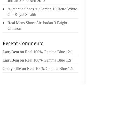
Jordan 3 Fire Red 2013
GARDE 
Authentic Shoes Air Jordan 10 Retro White
DU TE
Old Royal Stealth
TRAVA
Real Mens Shoes Air Jordan 3 Bright
LANGUE
Crimson
ANS ET
AU MOI
VOUS 
MOINS 
LarryBem
on
Real 100% Gamma Blue 12s
PRÉSI
LarryBem
on
Real 100% Gamma Blue 12s
L’OBJE
PROVEN
Georgeclile
on
Real 100% Gamma Blue 12s
UN AU
SOC
POLITIQ
COUPL
LEURS 
LE CHA