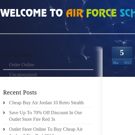
HOME
»
ORDER ONLINE
»
HTTP://MIDASTOUCHADVTCOM/WPLIUSPHP LES 
5
Mar
2015
Order Online
Uncategorized
.DANS C
EN QUE
Cheap Buy Air Jordan 10 Retro Stealth
LES CO
DE L’I
Save Up To 70% Off Discount In Our
SEMBLE
Outlet Store Fire Red 3s
UNE F
Outlet Store Online To Buy Cheap Air
CÉRÉMO