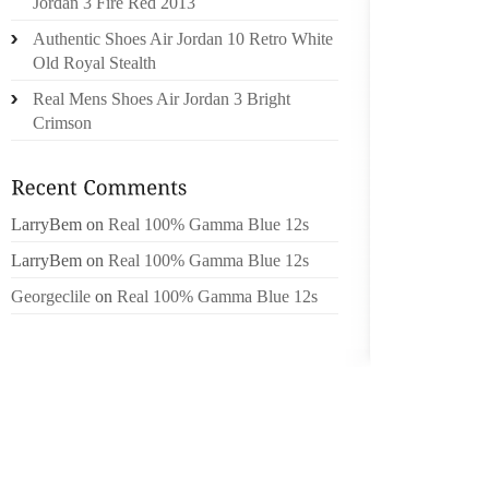
Jordan 3 Fire Red 2013
CETT
Authentic Shoes Air Jordan 10 Retro White
HAVANE
Old Royal Stealth
MUSICI
Real Mens Shoes Air Jordan 3 Bright
LA DITE
Crimson
DE LI
PRÉSID
À CÔTÉ
AVEC E
LarryBem
on
Real 100% Gamma Blue 12s
LONGU
LarryBem
on
Real 100% Gamma Blue 12s
ÉCHAN
Georgeclile
on
Real 100% Gamma Blue 12s
ETHNIQ
. PEUR
D’ÊTRE
DANS 
RAPIDE
D’AR
MÊME.C