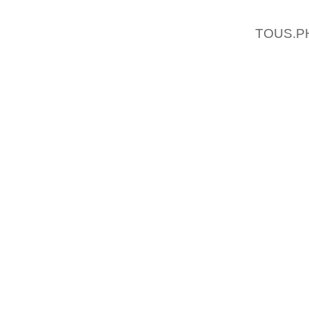
DÉPENS
TOUS.P
LES PL
SERAIE
.ALORS
UTILIS
DE NOU
NE SON
D’ALI
PRODUI
LES Œ
.CHAQ
PRÉCI
EXPÉR
REVENU
MONTAN
MÉNAGE