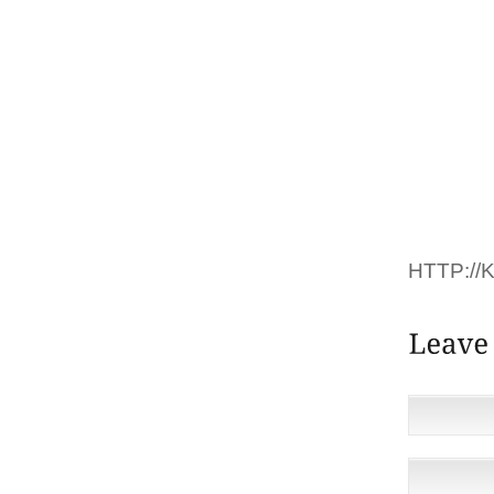
OU VISI
ET DE 
OÙ VOU
FAIRE
ACTUE
PROPOS
L’IMPO
LA NAT
POUR C
HTTP:/