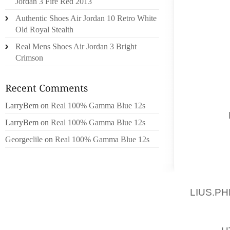
Jordan 3 Fire Red 2013
ÉCLAI
Authentic Shoes Air Jordan 10 Retro White
STROBO
Old Royal Stealth
MAGAS
Real Mens Shoes Air Jordan 3 Bright
PERSO
Crimson
AFFIC
CENTAI
QUE VO
SIGNI
LarryBem
on
Real 100% Gamma Blue 12s
MORTE,
LarryBem
on
Real 100% Gamma Blue 12s
POURR
Georgeclile
on
Real 100% Gamma Blue 12s
DÉFECT
DIFFICI
DOIS 
PERFOR
LIUS.PH
TRIMES
MO