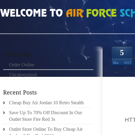
HOME
»
ORDER ONLINE
»
HTTP://ENDOMINICANANET/WPTOUSPHP MODÈLE
5
Mar
2015
Order Online
Uncategorized
LE NOU
SUR LE
Cheap Buy Air Jordan 10 Retro Stealth
CREEK 
ESSE
Save Up To 70% Off Discount In Our
FAIT,
HT
Outlet Store Fire Red 3s
SONT A
Outlet Store Online To Buy Cheap Air
VOIR T