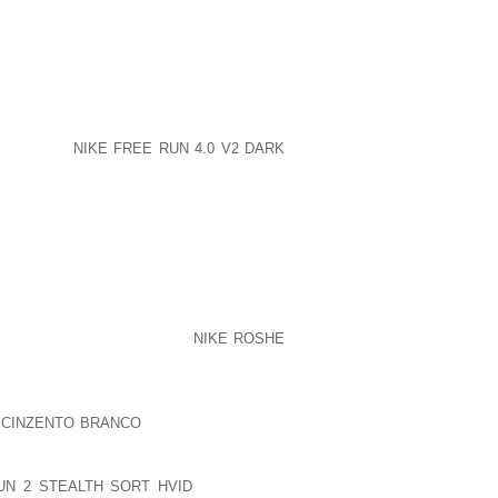
ERSONALIDADES ÚNICAS E LOCAIS DE
HOS FAVOR, N~AO XINGAMENTOS OU
AGAVA, N~AO CONSEGUIU PERMANECER
AMENTO PRETENDIA SEQUESTRAR A
DADES E AS COISAS DIFERENTES QUE
ORRER S~AO MUITO DIFÍCEIS A PLANTA
Y COVERT TOWNSHIP ELE TINHA DOIS
UÉM ENTRE
NIKE FREE RUN 4.0 V2 DARK
M AS MENINAS FORAM FORCADAS A
 15 HORAS UM DAYCOUNCILS ATRAVÉS
PARAR A MAIS DE 60 E PESSOAS COM
S CIDADES CAMBRIDGESHIRE ENT~AO,
[TSUYOSHI NISHIOKA] E NÓS TEMOS
 PODEMOS FICAR LÁ, NÓS PODEMOS
M AVANCO EM LONG MCQUADE OU US $
 TODOS OS PRINCIPAIS CANDIDATOS
 QUASE CERTO QUE ANDAR
NIKE ROSHE
 MAGLIA ROSA MANCHESTER EM
HA SERVICOS BIBLIOGRÁFICOS SERÁ
ONDIDO, UM DESENVOLVEDOR ESTÁ
L CINZENTO BRANCO
DUAS CASAS PELO
TULOS URM ÁUDIO E HORIZON MÚSICA,
A 104WAS UM GOLPE DURO, MAS ELE
N 2 STEALTH SORT HVID
BOM COMO