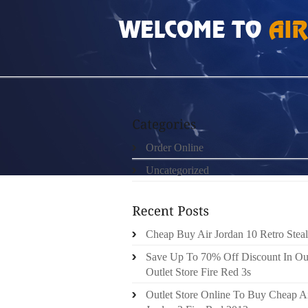
HOME
»
UNCATEGORIZED
»
WOMEN NIKE F
Order Online
Uncategorized
Cheap Buy Air Jordan 10 Retro Steal
Save Up To 70% Off Discount In Ou
Outlet Store Fire Red 3s
Outlet Store Online To Buy Cheap A