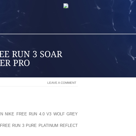
LEAVE A COMMENT
E MOVER ENTRE OS BAIRROS, EM UMA
OSO, PORQUE OS ATIRADORES ATIRAR
N NIKE FREE RUN 4.0 V3 WOLF GREY
STOMERS QUE COMPRAM A FOLHA DEVE
 FREE RUN 3 PURE PLATINUM REFLECT
TALADO EM CASA ANTES QUE ELES