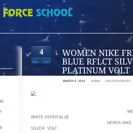
REE RUN 3 SOAR BLUE RFLCT SILVER PRO PLATINUM VOLT
4
Mar
2015
ON
MARCH 4, 2015
BY
ADMIN
IN
UNCATEGORIZED
DE VEZ EM QUANDO, HÁ PESSOAS QUE TENTAM S
th
TENTATIVA DE ENCONTRAR COMIDA, MAS É PERIG
r
EM QUALQUER COISA QUE MOVES5 MILH~OES,
ME
WHITE HYPER BLUE
E APENAS CERCA DE US $ 5CU
CONCORDAR EM TER UM SISTEMA DE
HEREN NIKE
ir
SILVER VOLT
CARREGAMENTO DE BATERIAS INS