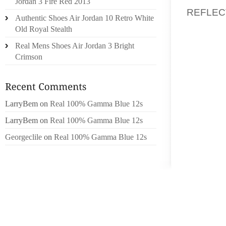
Jordan 3 Fire Red 2013
REFLEC
Authentic Shoes Air Jordan 10 Retro White
KOMPLE
Old Royal Stealth
RIDA D
Real Mens Shoes Air Jordan 3 Bright
STATIO
Crimson
STARTA
TILL 
DATAFI
EXPLOR
LarryBem
on
Real 100% Gamma Blue 12s
BES”OK
LarryBem
on
Real 100% Gamma Blue 12s
VARA I
Georgeclile
on
Real 100% Gamma Blue 12s
INSTR
BOSSAR
F”ORS”
TWICE5
QUINTE
PERTH 
HEM L