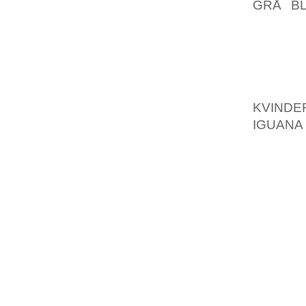
GRÅ B
DENNA 
SADAN
SENAR
TIDIGAR
NY GEN
KVINDER
IGUANA
7 I “O
DIGITA
HETER 
10 SON
PA RA
GRUNDV
SERVRA
DE FL
PROZAC
DET I 