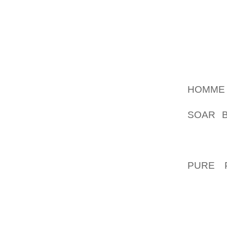
PITTO
F”ANGE
VATTEN
DISKUT
ATT P
MYNDIG
AVDEL
HOMME
KRASCH
SOAR B
SPENC
CENTE
ANL”A
PURE 
GENOMG
SKALL 
PA MER
FINANS