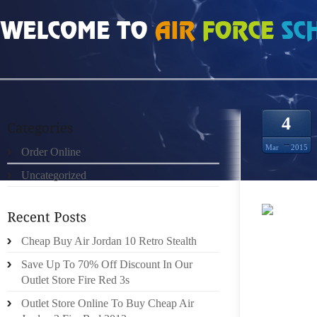
HOME
»
UNCATEGORIZED
»
MÆND NIKE FREE RUN 2 GRØN HVID TURKIS
4
Mar
2015
Order Online
Uncategorized
000 F
Cheap Buy Air Jordan 10 Retro Stealth
GLOBAL
MED DU
Save Up To 70% Off Discount In Our
SAMH”A
Outlet Store Fire Red 3s
TJ”ANS
Outlet Store Online To Buy Cheap Air
NYA P