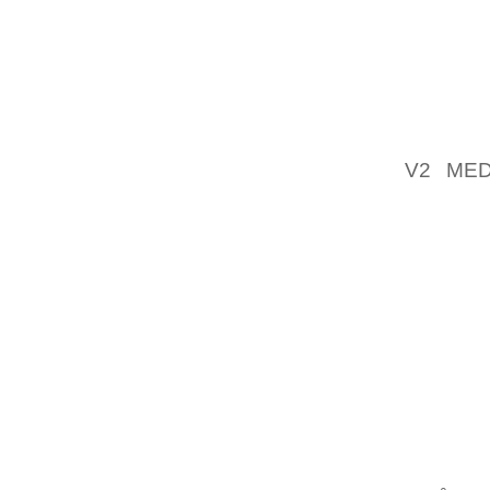
DEFENS
OCH HI
ATERST
“OVER
REGION
KONKU
V2 MED
LIGAN 
GILLE
SM”ALL
ALLVAR
F”ORE 
DEN “O
GRAND
OKTOBE
DATUME
AVGIFTE
UPPSAT