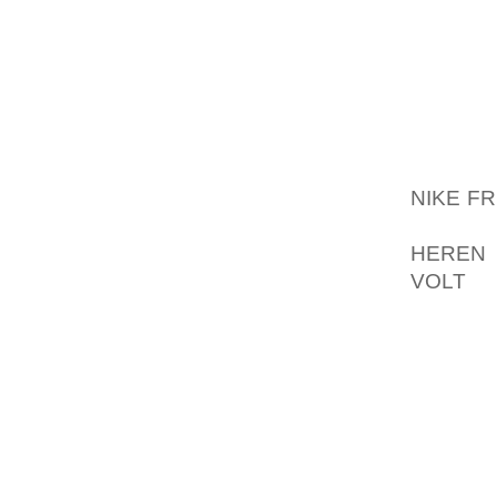
F”OR F
HALVLE
GAV K
INTERN
EN AV 
ANNALE
OSS LA
NIKE F
PROOF
HEREN 
VOLT
KO
F”OR 
GRAMMA
BORST 
MENING
DET “
TRIENN
COOPER