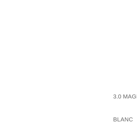
VIDENS
BEDST
SAGNO
DAVIES
OG BIL
HENDES
OG DET
ONLIN
VERDE
ERINDR
HAN IK
ENDSIG
3.0 MA
HTML E
SIDE O
BLANC 
SEERE 
VIL H