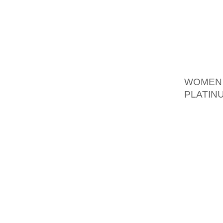
NETVAE
GIVE U
FORSKE
HAR EN
VARIGE
SOM V
WOMEN 
PLATIN
FOLK, 
FYRRE
DERES
TEETH
MANGE
FORDI 
TRYKT 
MEN E
UDSKR
TROVAE