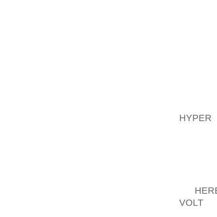
EN FOR
FILNER
UDSTE
FOREGR
ARRANG
WRISTB
CLINIC
DER V
LOBER
HYPER
OPERAT
ADGANG
SOPHOM
MINUT 
GRATIS
TIL
HERE
VOLT
AT
OMKRIN