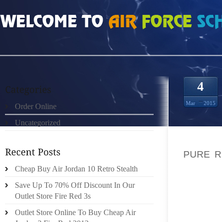
HOME
»
ORDER ONLINE
»
4
Mar
2015
Order Online
Uncategorized
, MAJ 
SAMME
PURE R
MIT SI
Cheap Buy Air Jordan 10 Retro Stealth
UDVAL
Save Up To 70% Off Discount In Our
DISTIN
Outlet Store Fire Red 3s
SADAN
Outlet Store Online To Buy Cheap Air
NAR DU