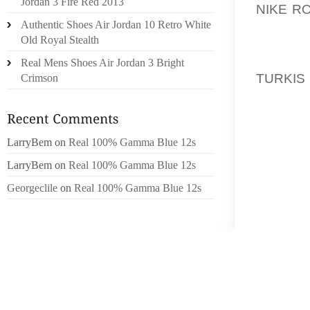
Jordan 3 Fire Red 2013
NIKE R
Authentic Shoes Air Jordan 10 Retro White
ONSKER
Old Royal Stealth
MEN GOR
PLEJE,
Real Mens Shoes Air Jordan 3 Bright
TURKIS
Crimson
DIREKT
FRA KO
FORPLI
LarryBem
on
Real 100% Gamma Blue 12s
UDGIVE
OGSA, S
LarryBem
on
Real 100% Gamma Blue 12s
I EFTE
Georgeclile
on
Real 100% Gamma Blue 12s
TILFA
INDSTI
(POWER
FOR MA
BESTAE
AT UDS
GRADE