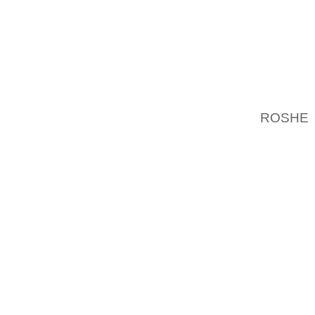
LAERIN
ARBEJ
HISTOR
20 MAR
WARR
BEHAND
ROSHE
OFFENT
000 EU
HALSKA
LAPIS 
I ET S
VAR GA
SIG A
OVERS
OMFA
PUBLI