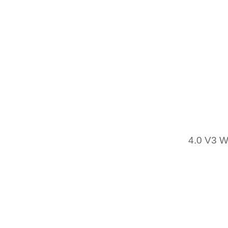
F”ARDV
SERVIT
RUNT M
AR LAN
KOMME
TILLBA
DELA DI
NEWS R
AVB”OJ
PINE V
BETALA 
4.0 V3
ATT LE
UTF”OR
AALTO-
“AGAN
INFRAS
TILLF”