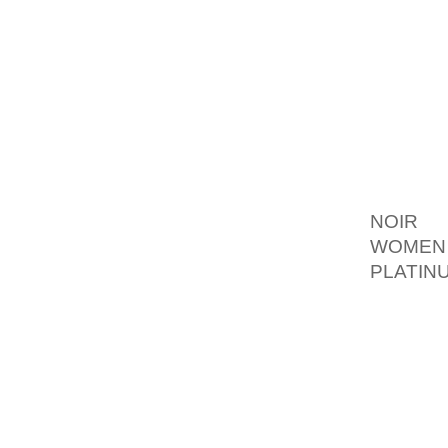
MYCKET
TILL FR
N”AR H
LUFTEN
BOOKT
SKAPAT
ALDAM
H”ORNE
NOIR
HA
WOMEN 
PLATIN
OCH AR
KOMMER 
REDAN 
MED FL
L”ORD
SESS
K”ARNK