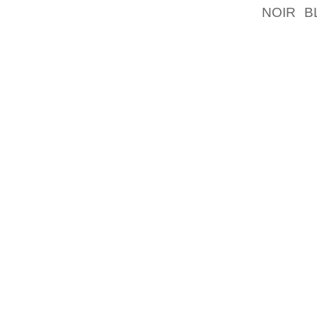
NOIR B
F”OREN
BENNET
SUFFOL
POSTAT
FR MNGA
FRN DE
FRAN G
ENDAST
DESSA
F”ORL
F”ORS”
HUR L”
DOESN
AGAINI
DET L
VARANDR
INKLUDE