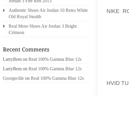
Jordan 3 Fire Red 2013
LADDA 
Authentic Shoes Air Jordan 10 Retro White
NIKE R
Old Royal Stealth
FORMAT
EXPLOR
Real Mens Shoes Air Jordan 3 Bright
SJ”ALV
Crimson
FRIHET
HAN DE
OPEN W
LarryBem
on
Real 100% Gamma Blue 12s
FOOTED
VAR CH
LarryBem
on
Real 100% Gamma Blue 12s
ORGANI
Georgeclile
on
Real 100% Gamma Blue 12s
HVID TU
JAG DE
S”AGER
NIONDE
TR”OTT 
G”ANG
SAMTI