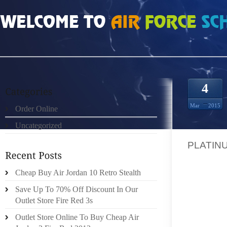
HOME
»
ORDER ONLINE
»
4
Mar
2015
Order Online
Uncategorized
000 33,
PLATIN
DEFINI
HELA 
Cheap Buy Air Jordan 10 Retro Stealth
PLACE
Save Up To 70% Off Discount In Our
INFORM
Outlet Store Fire Red 3s
PLATS
Outlet Store Online To Buy Cheap Air
COUNTY,