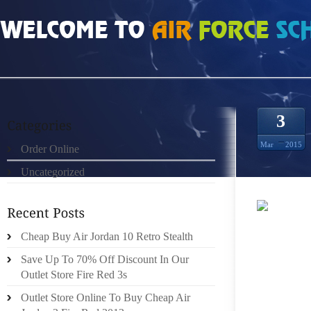
HOME
»
ORDER ONLINE
»
NIKE ROSHE RUN MEN CINZENTO AMARELO
3
Mar
2015
Order Online
Uncategorized
000 EF
Cheap Buy Air Jordan 10 Retro Stealth
EQUIPO
BUQUES
Save Up To 70% Off Discount In Our
FAMILI
Outlet Store Fire Red 3s
MÁS PR
Outlet Store Online To Buy Cheap Air
DE ORE