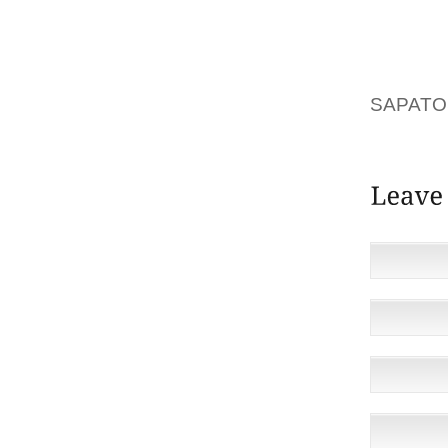
DE GI
(ALRED
LA TE
CUALQU
SAPATO
FUE UN