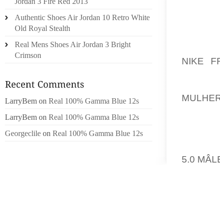
Jordan 3 Fire Red 2013
PSICO
Authentic Shoes Air Jordan 10 Retro White
ELECTR
Old Royal Stealth
HERMO
Real Mens Shoes Air Jordan 3 Bright
DELICA
Crimson
NIKE F
CUENTA
EL EQ
MULHE
LarryBem
on
Real 100% Gamma Blue 12s
PERSON
LarryBem
on
Real 100% Gamma Blue 12s
DE RES
Georgeclile
on
Real 100% Gamma Blue 12s
USTED
RECHAC
5.0 MÂL
O SÓL
ACTUAL
DÍAS DE
HASTA 