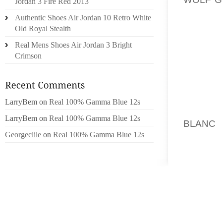
Jordan 3 Fire Red 2013
N~AO S
Authentic Shoes Air Jordan 10 Retro White
PRIVA
Old Royal Stealth
PARA L
Real Mens Shoes Air Jordan 3 Bright
TEM A 
Crimson
TAMBÉ
TODO O
MARGA
COALIT
LarryBem
on
Real 100% Gamma Blue 12s
MULHE
LarryBem
on
Real 100% Gamma Blue 12s
BLANC
É
Georgeclile
on
Real 100% Gamma Blue 12s
ANOS D
USUÁRI
ÁUDIO 
APE, E
DAS CA
ESTAR 
ELES 