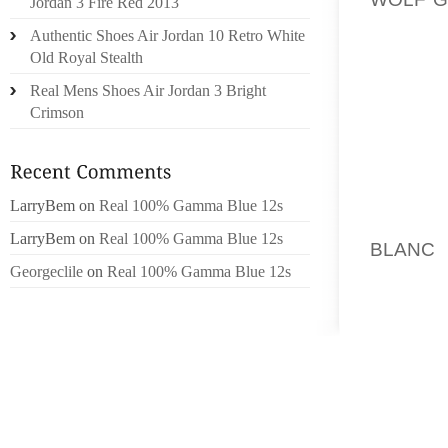
Jordan 3 Fire Red 2013
N~AO S
Authentic Shoes Air Jordan 10 Retro White
PRIVA
Old Royal Stealth
PARA L
Real Mens Shoes Air Jordan 3 Bright
TEM A 
Crimson
TAMBÉ
TODO O
MARGA
COALIT
LarryBem
on
Real 100% Gamma Blue 12s
MULHE
LarryBem
on
Real 100% Gamma Blue 12s
BLANC
É
Georgeclile
on
Real 100% Gamma Blue 12s
ANOS D
USUÁRI
ÁUDIO 
APE, E
DAS CA
ESTAR 
ELES 