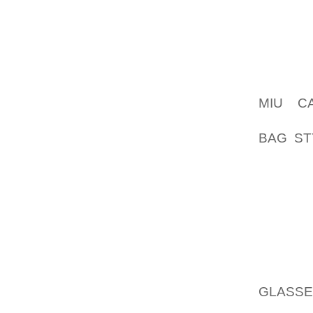
GENERA
ADOPTA
CONSU
ALTOS
FRANCE
MIU C
CUNSER
BAG ST
ESO ES
LAS CAL
7. CI
DELAW
MANTIN
UJER 
PROCED
GLASSE
PORQUE