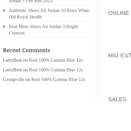
Jordan 3 Fire Red 2013
LO T S
Authentic Shoes Air Jordan 10 Retro White
ONLINE
Old Royal Stealth
ENVIR
Real Mens Shoes Air Jordan 3 Bright
VERSLL
Crimson
MODA 
OCCINTE
MIU ES
LarryBem
on
Real 100% Gamma Blue 12s
S CSE
INTENT
LarryBem
on
Real 100% Gamma Blue 12s
ERICSS
Georgeclile
on
Real 100% Gamma Blue 12s
SIGLO 2
DEAN J
SALES
,
LOUBOU
L. A,CH
PERO N