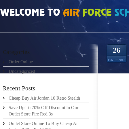
HOME
»
ORDER ONLINE
»
MIU MIU SALE ONLINE EL ESTILO DE LA MUJER PAR
26
Feb
2015
Order Online
Uncategorized
EL ESTI
EL ES
Cheap Buy Air Jordan 10 Retro Stealth
FRANCE
Save Up To 70% Off Discount In Our
SIEMP
Outlet Store Fire Red 3s
AMERIC
Outlet Store Online To Buy Cheap Air
DURANT