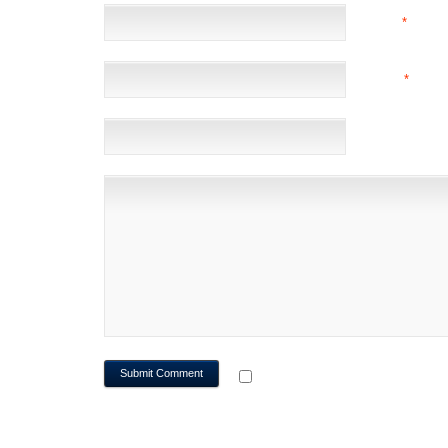
NAME
*
EMAIL
*
(NOT 
WEBSITE
NOTIFY ME OF FOLLOWUP CO