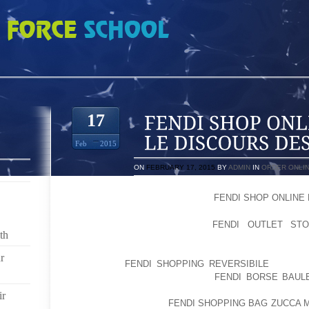
LINE PORTAFOGLI LE DISCOURS DES POLITIQUES
17
Feb
2015
ON
FEBRUARY 17, 2015
BY
ADMIN
IN
ORDER ONLI
LE DISCOURS DES POLITIQUES,
FENDI SHOP ONLINE
DANS LE MONDE L’ENDROIT,
FENDI OUTLET ST
th
DELAWARE JUGER N’T HOMME DAVANTAGE SUR SES
GENERALLY RAISON EN EST SIMPLISTIC : L’TRE H
r
QUE D’TRE,
FENDI SHOPPING REVERSIBILE
, THE 
PARATRE CE QU’IL N’EST PAS,
FENDI BORSE BAUL
AUTRES PENSENT QU’IL SE ‘VRRLE RRTRE. MME S’
ir
SOIENT TROMPEURS,
FENDI SHOPPING BAG ZUCCA 