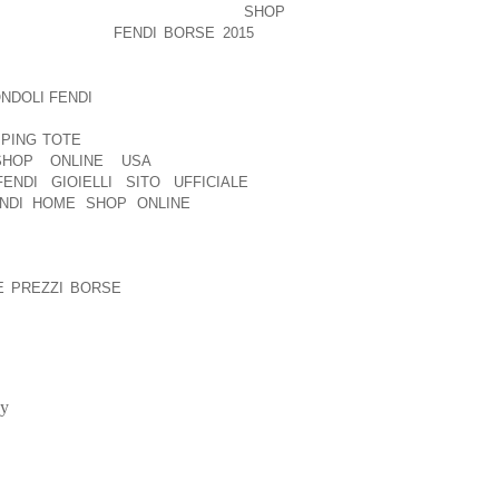
 L’TANT AU PRIS P NOS EFFORT,
SHOP
HAT PNIBMENT,
FENDI BORSE 2015
, ET
OURS!
NDOLI FENDI
, L’HOMME N’A CUAL FAIRE
NSI QU’AU LIEU P JUGER SES FRAMES
PPING TOTE
, IL S’EN REMET L’ANALYSE
SHOP ONLINE USA
, PROMOTE EN
FENDI GIOIELLI SITO UFFICIALE
, ET
NDI HOME SHOP ONLINE
, SE ‘VRRLE
’ENSEMBLE DES JUGER? US A DISAIT
R LEURS ACTES? MAIS IL SE ‘VRRLE
EQUIERT QUE L’ON RENONCE LA SEULE
LE PREZZI BORSE
, EN GROS CUAL L’ON
 NOTRE PARESSE NATURELLE, ELLE, SE
ey