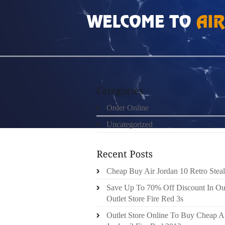
HOME
»
ORDER ONLINE
»
FENDI SHOP ON
Order Online
Uncategorized
Cheap Buy Air Jordan 10 Retro Steal
Save Up To 70% Off Discount In Ou
Outlet Store Fire Red 3s
Outlet Store Online To Buy Cheap A