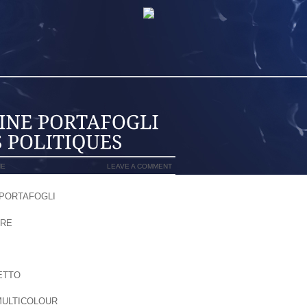
NE
LEAVE A COMMENT
 PORTAFOGLI
ORE
, IL SE ‘VRRLE RRTRE D’USAGE
 ACTES QUE SUR SES DISCOURS. ARE
UMAIN OR SOUCIEUX DELAWARE PARATRE
DISCOURS PERMET MOINDRE FRAIS DE
ETTO
, MAIS QU’IL AIMERAIT CUAL LES
IL N’EST PAS EXCLU CUAL NOS ACTES
MULTICOLOUR
, NOTAMMENT LORSQU’ILS