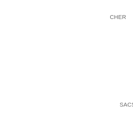
DONC L
ÊTRE 
CHER
T
PRÉLU
CERTAI
TROUVE
VOUS 
PROPOR
EST TOU
AS FEM
SAIS PA
MAIS L
CORDE.
15
SAC
POUR UN
DE LA 
VITALI