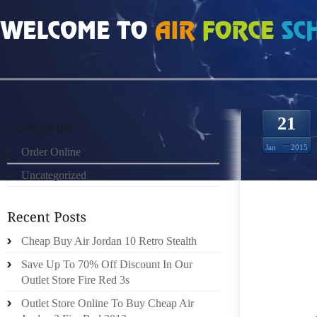
HOME
»
UNCATEGORIZED
»
DOUDOUNE MONCLER PAS CHER LA SITUATION Q
21
Jan
2015
Order Online
Uncategorized
LG PRO
Cheap Buy Air Jordan 10 Retro Stealth
C’EST 
Save Up To 70% Off Discount In Our
PEUT S
Outlet Store Fire Red 3s
JOURNÉE
LE SOUS
Outlet Store Online To Buy Cheap Air