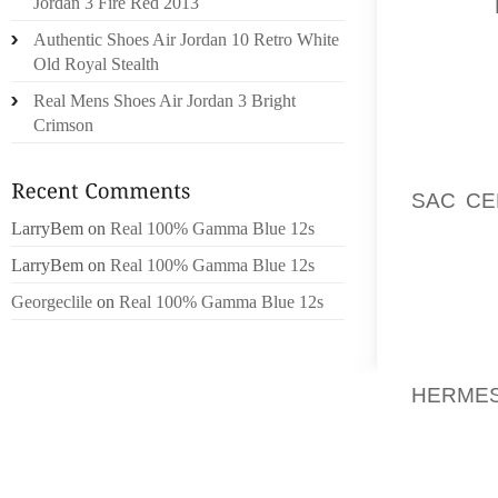
UN NID
Jordan 3 Fire Red 2013
TOUT 
Authentic Shoes Air Jordan 10 Retro White
LE SOU
Old Royal Stealth
VAPOR
Real Mens Shoes Air Jordan 3 Bright
ENCORE
Crimson
DE L’O
IMPRES
SAC CE
RÉGIO
LarryBem
on
Real 100% Gamma Blue 12s
STADE F
LarryBem
on
Real 100% Gamma Blue 12s
CE JEU
Georgeclile
on
Real 100% Gamma Blue 12s
VENDRE
2.AUX
S’AJO
HERME
SOLL
AMENDE
TRS EF