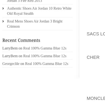
Jordan 3 Fire Red 2013
EST U
Authentic Shoes Air Jordan 10 Retro White
CALÉS”
Old Royal Stealth
DOUÉ
Real Mens Shoes Air Jordan 3 Bright
L’HABI
Crimson
DE CAG
SACS L
ELLEME
ELLEME
LarryBem
on
Real 100% Gamma Blue 12s
DE PRE
LarryBem
on
Real 100% Gamma Blue 12s
CHER
E
VOYAGE
Georgeclile
on
Real 100% Gamma Blue 12s
TO LOS
ONLY N
GILCHR
CREATI
PRESE
MONCL
CLOSEL