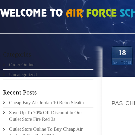
HOME
»
UNCATEGORIZED
»
SAC HERMES ET EF52NY
18
Jan
2015
Order Online
Uncategorized
OUVREZ
PÉE CO
PRÉCIS
PAS CH
Cheap Buy Air Jordan 10 Retro Stealth
DANS L
Save Up To 70% Off Discount In Our
SE R D
Outlet Store Fire Red 3s
SOUFF
Outlet Store Online To Buy Cheap Air
NE PAR