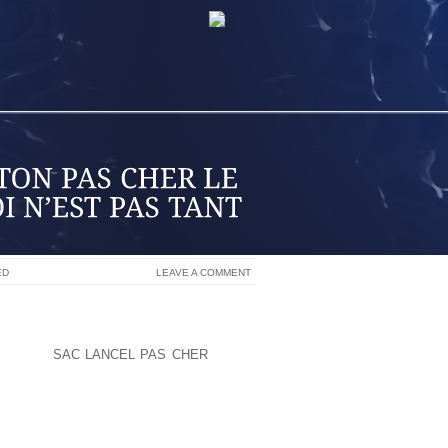
ED
LEAVE A COMMENT
ENDURÉES
BRE D’S ESTIMENT QUE LES PROGRÈS
NT D’UN
SAC LANCEL PAS CHER
RECUL
 GÉNÉRALISÉE.NOUS AVONS TENTÉ
8 FÉVRIER 2010, LE NIVEAU DE L’EAU
S ENLISEMENT, MÊME SI PARFOIS IL
, CONTRAIREMENT AUX MARQUES DES