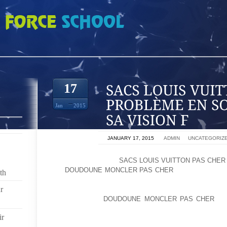
UITTON PAS CHER LE PROBLÈME EN SOI N’EST PAS TANT SA VISION F
17
Jan
2015
ON
JANUARY 17, 2015
BY
ADMIN
IN
UNCATEGORIZ
LES SOUFFRANCES
SACS LOUIS VUITTON PAS CHER
6SI
DOUDOUNE MONCLER PAS CHER
UN GRAND NOM
th
DE LA SCIENCE S’ACCOMPAGNENT NÉCESSAIREME
r
DE LA POÉSIE, CETTE OPINION N’EST PAS
L’EXPÉRIENCE
DOUDOUNE MONCLER PAS CHER
LE 
ÉTAIT ASSEZ BAS MAIS NOUS SOMMES PASSÉS SAN
ir
LEUR A FALLU MANOEUVRER LENTEMENT.DOMMAGE