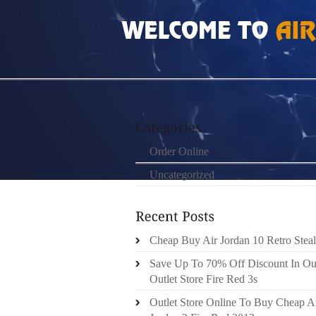
HOME
»
UNCATEGORIZED
»
SACS LOUIS V
Order Online
Uncategorized
Cheap Buy Air Jordan 10 Retro Steal
Save Up To 70% Off Discount In Ou
Outlet Store Fire Red 3s
Outlet Store Online To Buy Cheap A