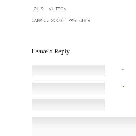
UN TRAITEMENT FERMENT LACTIQUE + PLANTE (1
LOUIS VUITTON
JOUR), COMPLÉMENTS ALIM
DIFFÉRENTS.DAMIEN SANDOW VS RANDY ORTON A
CANADA GOOSE PAS CHER
POUR MOI, JE VOYA
COMMENTAIRES DE ZIGGLER ÉTAIENT FANTASTIQUE,
QU’IL LE PREND AU SÉRIEUX COMME ADVERSAIRE AU
NAME
*
EMAIL
*
(NOT 
WEBSITE