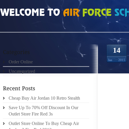
HOME
»
UNCATEGORIZED
»
SACS LOUIS VUITTON PAS CHER LE ROUGE AVE
14
Jan
2015
Order Online
Uncategorized
VOUS A
Cheap Buy Air Jordan 10 Retro Stealth
LA PAG
Save Up To 70% Off Discount In Our
NOUV
Outlet Store Fire Red 3s
INTERN
MOBILI
Outlet Store Online To Buy Cheap Air