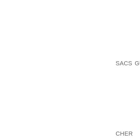
HABIT
COURSE
L’ARRI
SON M
DÉVELO
DE CHA
NAME IS
WAS TH
SACS G
ACCESS
ANTI
MICROC
DÉCEN
CL
DEMAND
LES C
MÉDIAT
CHER
L