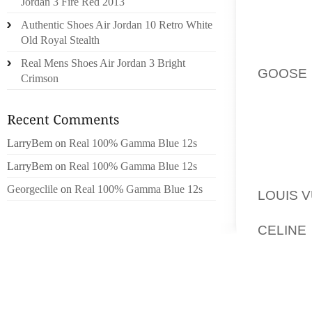
REPIR
Jordan 3 Fire Red 2013
ARTIC
Authentic Shoes Air Jordan 10 Retro White
SOUP
Old Royal Stealth
CARTIL
Real Mens Shoes Air Jordan 3 Bright
GOOSE 
Crimson
LE 18 
CAMP, 
AVOIR 
PIRE 
LarryBem
on
Real 100% Gamma Blue 12s
CAUSES
LarryBem
on
Real 100% Gamma Blue 12s
DAMES
Georgeclile
on
Real 100% Gamma Blue 12s
LOUIS 
JOSEPH
CELINE
DEPART
SOCIA
GROUPE