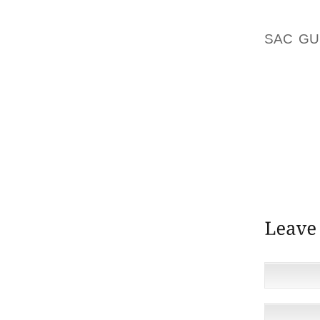
JEUNE
ACTIVI
SAC GU
CONTR
:A LA M
MÉLANG
AVEC L
TIÈDEL
(TONG
L’ÉPAU
PAS SE