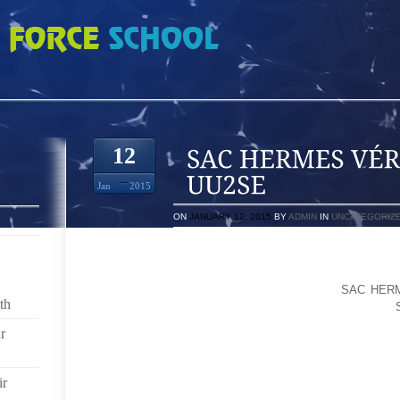
VÉRITABLEMENT UU2SE
12
Jan
2015
ON
JANUARY 12, 2015
BY
ADMIN
IN
UNCATEGORIZ
JE VOUS MONTRE
T. HEYERDAHL ET P.BREF, DURANT CE GALA, JE T
POUR LA PREMIÈRE, FOIS CE GALA, EN
SAC HER
th
CATÉGORIE.AVEC CE ROUTEUR JE SUIS DSORMAIS
AU FOND DU JARDIN OU DANS LE BUREAU (O LA LIVE
r
OU BIEN ALORS METTEZ VOTRE CHAT LA MASSE
TCHÈQUE À HONG KONG
COMME JE M’HABILLE TRÈS SOBREMENT, IL FAUT 
ir
TENUE.J’AI DÉCOUVERT DES ADOLESCENTS D’UNE