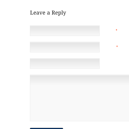
NAME
*
EMAIL
*
(NOT 
WEBSITE