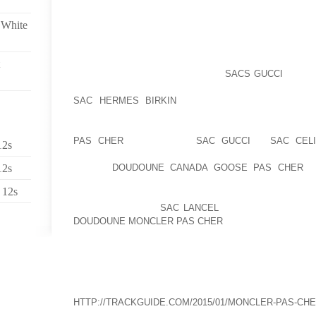
PROFONDEUR, D’UNE INTUITION DE LA RÉALITÉ QUE
ON VOIT LE TEMPS QUE CELA PREND, NE SERAIT C
 White
TROUVE ÇA TRÈS TRÈS ENVAHISSANT.AS MO
APENINOS
PAR EXEMPLE, LA FIN DE SEMAINE DERNIÈRE, L
INDÉPENDANTE DU CAMBODGE,
SACS GUCCI
BEEHI
APRÈS SON RETOUR AU PAYS.IL FUT AINSI LE PR
SAC HERMES BIRKIN
AU MASTERS EN 1980.QUA
TOUTEFOIS L’OR, DEVENANT LE PLUS VIEIL ATHL
JEUX DANS CETTE DISCIPLINE.3. POSE DU PREMIER
PAS CHER
AVEC DE LA
SAC GUCCI
R
SAC CEL
12s
PRINCIPALEMENT DE ” FONDS QUI DEMEURENT SU
12s
LIVRET
DOUDOUNE CANADA GOOSE PAS CHER
A 
GARDENT D’ALERTER LEURS TITULAIRES 
 12s
L’ASSOCIATION.POUR AINSI DIRE, UNE PIÈCE MAI
DE CETTE PIÈCE,
SAC LANCEL
EN ASSOCIANT TOUT
DOUDOUNE MONCLER PAS CHER
CÔTÉ DOUCEUR DE 
INVESTISSEURS DÉPLORAIENT DE LOURDES PER
CONSEILS AURAIT PU VOIR SON CAPITAL PLUS QUE 
CONCERNE LES FINALIT M DE NOS INSTITUTION
SAVONS EN EFFET PLUS TR BIEN QUEL EST LE SENS
HTTP://TRACKGUIDE.COM/2015/01/MONCLER-PAS-CH