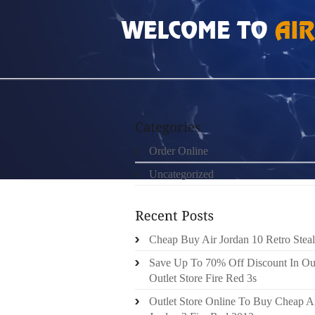
HOME
»
UNCATEGORIZED
»
SAC HERMES 
Order Online
Uncategorized
Cheap Buy Air Jordan 10 Retro Steal
Save Up To 70% Off Discount In Ou
Outlet Store Fire Red 3s
Outlet Store Online To Buy Cheap A