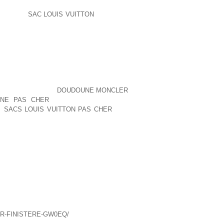
 N’AVAIENT PAS LES AUTRES.ET QUAND
E QUE LE
SAC LOUIS VUITTON
MATIN, JE
NTANHAS DOLOMITAS E OS MONTES
E PROPRIÉTAIRE DE LA SEULE RADIO
VE RADIO, A ÉTÉ ARRÊTÉ DEUX JOURS
EMIER NON ANGLOPHONE À S’IMPOSER
TRE ANS PLUS TARD, IL DÉCROCHE
ÈTE À S’OCTROYER UNE MÉDAILLE AUX
 TISSU DE VERRE
DOUDOUNE MONCLER
INE PAS CHER
VINYLESTER.IL S’AGIT
R
SACS LOUIS VUITTON PAS CHER
DES
ET DONT CES ÉTABLISSEMENTS SE
OU LEURS HÉRITIERS, PRÉCISE
TRESSE DANS LA MISE EN CONFORMITÉ
 L’ASPECT PRATIQUE, AVEC TOUT LE
VIVRE.MIEUX, ALORS QUE LES AUTRES
TES, UN LECTEUR AYANT SUIVI NOS
QUADRUPLER.ENFIN, UN TROISI NIVEAU
S R QUI SE SONT BROUILL NOUS NE
 DE NOTRE ACTION.
ER-FINISTERE-GW0EQ/