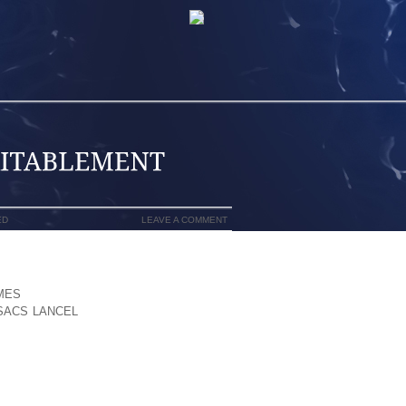
ED
LEAVE A COMMENT
ENTERAIS D’ANIMER, VÉRITABLEMENT,
MES
,IMPOSANT PLUS ENTRE CHAQUE
SACS LANCEL
150MBPS, ET CELA MÊME
BOX NE PASSAIT PAS).DE 1995 2005
BIEN QUE QUELQUE CHOSE RELÈVE MA
 QUINZAINE D’ANNÉES, DOUÉS D’UNE