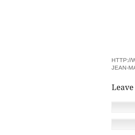
ET NE 
PAR E
ITALIE
CHAUSS
POUR C
CHAUSS
CAR UN
HTTP:/
JEAN-MA