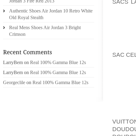
SACS L
Jordan 3 Fire Red 2013
D’ACCO
Authentic Shoes Air Jordan 10 Retro White
CHEZ 
Old Royal Stealth
VRAIME
Real Mens Shoes Air Jordan 3 Bright
POURRA
Crimson
SÉDUIS
TEL QU
SAC CE
LarryBem
on
Real 100% Gamma Blue 12s
FINALL
LarryBem
on
Real 100% Gamma Blue 12s
FOR L
Georgeclile
on
Real 100% Gamma Blue 12s
MAJORI
BLACKS
INEQUA
PRÉOPÉ
RISQUE
VUITTO
DOUDO