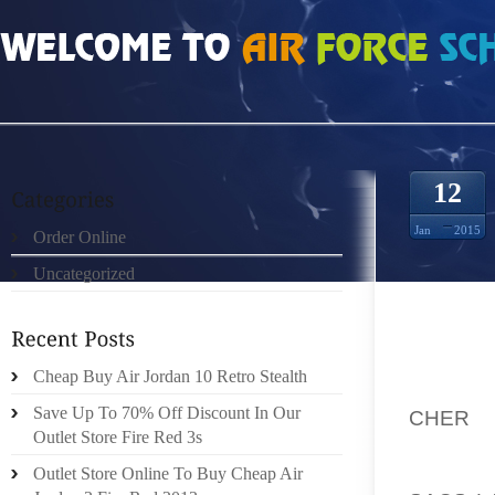
HOME
»
UNCATEGORIZED
»
DOUDOUNE MONCLER PAS CHER RISQUE RELAT
12
Jan
2015
Order Online
Uncategorized
ILS P
Cheap Buy Air Jordan 10 Retro Stealth
LONGU
Save Up To 70% Off Discount In Our
CHER
À
Outlet Store Fire Red 3s
PROCES
BIENA
Outlet Store Online To Buy Cheap Air