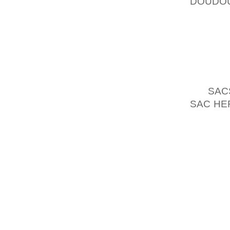
DOUDO
CONTRÔ
RIR) 1,
VILLE 
QUATR
MOYEN)
POUR G
OT
SAC
SAC HE
BURKIN
LA COM
CE QUI
ADOPTE
PEUT Ê
LOÏC P
ENLEVÉ
VOUS 
QUALIT