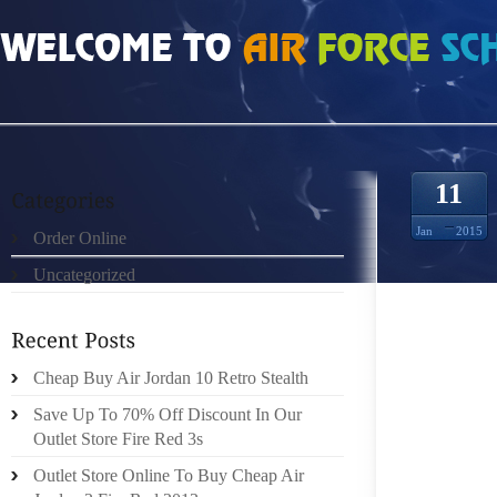
HOME
»
UNCATEGORIZED
»
SAC HERMES PAS CHER JAGRAVE MG7RL
11
Jan
2015
Order Online
Uncategorized
CETTE 
L’EXEM
Cheap Buy Air Jordan 10 Retro Stealth
ENFLAM
VOTRE I
Save Up To 70% Off Discount In Our
Outlet Store Fire Red 3s
CETTE 
Outlet Store Online To Buy Cheap Air
LITTÉR