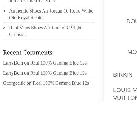
Jordan 3 Fire Red 2013
CONNAT
Authentic Shoes Air Jordan 10 Retro White
POCHE,
Old Royal Stealth
SA
DO
Real Mens Shoes Air Jordan 3 Bright
ENNEMI
Crimson
ET S
COMMA
UNE
MO
DÉVOUÉ
LarryBem
on
Real 100% Gamma Blue 12s
D’ÉTAT
LarryBem
on
Real 100% Gamma Blue 12s
BIRKIN
L
DE LA 
Georgeclile
on
Real 100% Gamma Blue 12s
LOUIS 
VUITTO
VIVRE 
CATHER
1994, 
FEMME 
PRÉSEN