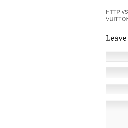
HTTP:/
VUITTON