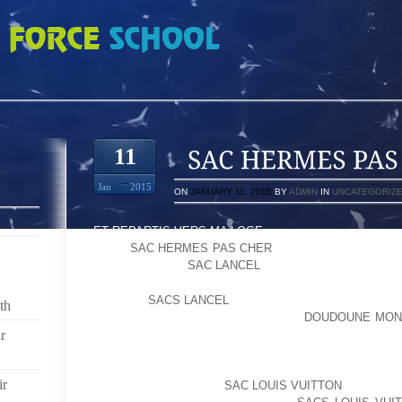
PAS CHER HU90K
11
Jan
2015
ON
JANUARY 11, 2015
BY
ADMIN
IN
UNCATEGORIZ
ET REPARTIS VERS MA LOGE
POUR
SAC HERMES PAS CHER
LES TERRAINS MOUS 
BIEN CRANT ES
SAC LANCEL
OU STRI ES.
C’EST LA
SACS LANCEL
GRANDE FOULE DES ANONY
th
ELLE EST DONC OBLIGER D’AVOIR
DOUDOUNE MON
UNE CR ME HYDRATENTE
r
C’EST POUR CETTE RAISON, M SI NOUS N’AVONS 
FAIRE DON, IL FAUT AU MOINS EN PARLER NOTRE 
ir
SI UN DRAME ARRIVE,
SAC LOUIS VUITTON
LES M PO