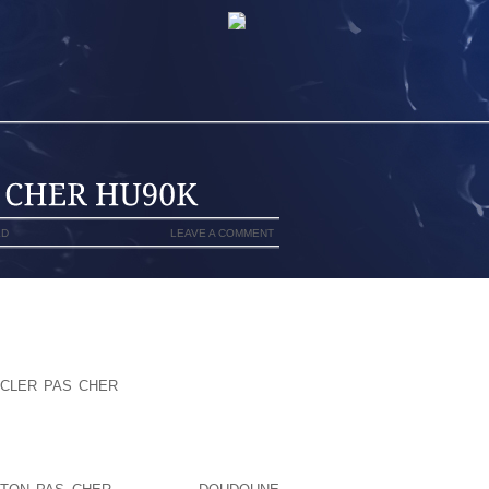
ED
LEAVE A COMMENT
OU GLIANTS, ON CHOISIRA DES ROUES
MES
CLER PAS CHER
TOUJOURS SUR ELLE
PAS LA CARTE PR QUE NOUS VOULONS
FAMILLE, POUR QUE, MALHEUREUSEMENT
URRONT FAIRE LES PR DANS TOUS LES