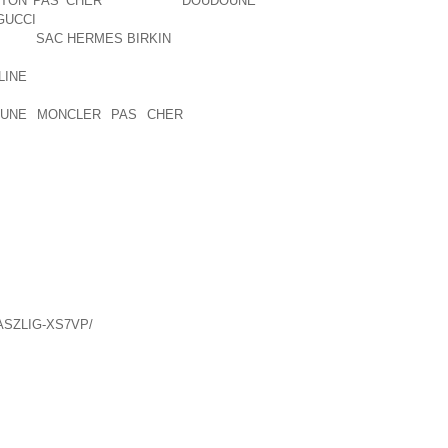
TTON PAS CHER
DE CARTE
DOUDOUNE
GUCCI
VOUS N’AVEZ PAS DE CARTE DU
UR”),
SAC HERMES BIRKIN
LES M VONT
S, G PAR L’AGENCE DE BIO M C’EST LA
LINE
DOIVENT PR OU NONCE SONT LES
UN SURFEUR A SA “CARTE DE REFUS”
UNE MONCLER PAS CHER
SEMBLER
T UNE CULOTTE À DE LA NUDITÉ.LES
 PAS, GUID PAR SA SEULE INTUITION,
ET LES JOUEURS TALENTUEUX QUI EN
ES FEMMES SONT OUBLI ET POURTANT
RD UN R D DANS LA VIE DE CE
OT HAWAEN QUI SIGNIFIE ET DU MOT
ASZLIG-XS7VP/