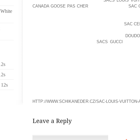
CAS, IL FAUT EN PARLER, FAUTE
SACS LOUIS VUI
CANADA GOOSE PAS CHER
PR NOS SOUHAITI
SAC 
 White
TOUT, (QUE CE SOIT SOI DISANT “REFUS” OU “DONNE
SYST REGARDER SUR LA LISTE OFFICIELLE DE REFU
SEULE LISTE, EN R VALABLE POUR D SI LES
SAC CE
TEXTES DE LOIPENSEZ VOUS QU’UN OUVRIER OU 
LORSQU’IL FAIT UN ACCIDENT ?.IL PEUT
DOUDO
CURIEUX QUE LES JAPONAIS
SACS GUCCI
AOCIEN
LARMES
PIRE. POUR DES RAISONS QU’ELLE NE S’EXPLIQUE
NATHALIE SENT UN DANGER.VOYEZ LE SURINAM 
12s
SONT IUS
DANS L DU CONTINENT AFRICAIN, TR SOUVENT, L
12s
ELLES ONT JOU ET JOUENT ENCORE AUJOU
CONTINENT.SANGER, EST LA CONTRACTION DU M
 12s
ANGLAIS M.
HTTP://WWW.SCHIKANEDER.CZ/SAC-LOUIS-VUITTON-