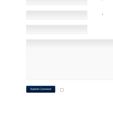
NAME
*
EMAIL
*
(NOT 
WEBSITE
NOTIFY ME OF FOLLOWUP CO