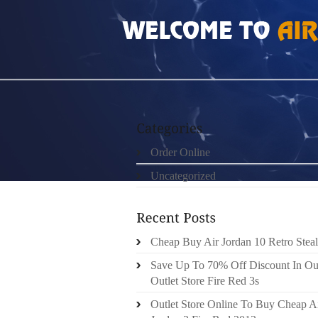
HOME
»
UNCATEGORIZED
»
SAC HERMES 
Order Online
Uncategorized
Cheap Buy Air Jordan 10 Retro Steal
Save Up To 70% Off Discount In Ou
Outlet Store Fire Red 3s
Outlet Store Online To Buy Cheap A