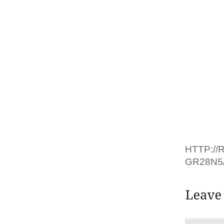
STATO 
ESTINZ
SECOND
D’UFFI
A LEG
PRESID
LA SUA
IMMED
PREGIU
RIPART
GHEDDA
HTTP:/
GR28N5