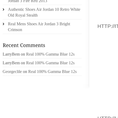
Jordan 3 Fire Red 2013
TRENT
Authentic Shoes Air Jordan 10 Retro White
RISTRU
Old Royal Stealth
STABIL
Real Mens Shoes Air Jordan 3 Bright
HTTP://
Crimson
INVENTO
A RAPP
PRESI
MANAG
LarryBem
on
Real 100% Gamma Blue 12s
C’EST 
LarryBem
on
Real 100% Gamma Blue 12s
PROFU
Georgeclile
on
Real 100% Gamma Blue 12s
COMMAN
SES TA
TORNER
NEVE A
ALPINI.
SONO S
PAZIE