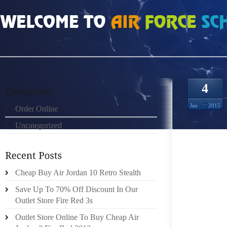
HOME
»
UNCATEGORIZED
»
SCARPE AIR MAX CREDENDO DI ESSERE SPIRIT
4
Jan
2015
Order Online
Uncategorized
J. BRA
NOSTRI
Cheap Buy Air Jordan 10 Retro Stealth
RED RO
MARI
Save Up To 70% Off Discount In Our
MOSSI.
Outlet Store Fire Red 3s
MISURA
Outlet Store Online To Buy Cheap Air
DELL’O