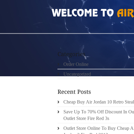
HOME
»
UNCATEGORIZED
»
HTTP://SPEED
Order Online
Uncategorized
Cheap Buy Air Jordan 10 Retro Steal
Save Up To 70% Off Discount In Ou
Outlet Store Fire Red 3s
Outlet Store Online To Buy Cheap A