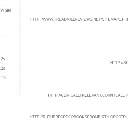
KEROUACK ” SUR LA ROUTE “.AVEC CE COMMENTAIR
 White
NON PAS QUE SA VIC
HTTP://WWW.TREADMILLREVIEWS.NET/SITEMAP1.PH
EN REPOUSSANT TOUTES LES ATTAQUES ET EN LE 
TOUT SIMPLEMENT CAR CE CRITÉRIUM ÉTAIT É
FILTRATION GLOM (GFR) EST LA MESURE DE LA CL
QUI IMPLIQUE LA MANIPULATION DE PRODUITS RA
PARFOIS DES PRODUITS AUX ANTIPODES DE
BIJOUX.SURTOUT, IL RAFFOLE DES ANGLAIS QUI I
FRANÇAIS.GRÂCE À LUI, ON APPRIT QU’IL Y AVA
12s
PARCE QU’ILS ÉTAIENT RECOUVERTS DE
HTTP://
12s
PLAIES.LA MÊME ANNÉE, ELLE MET EN SCÈNE ‘L
MONOLOGUE RACONTÉ PAR DEUX COMÉDIENNES ET
 12s
ALWAYS THOUGHT THAT BEING A FLOWER DELIVERY
.10 DÉCEMBRE 2006
RÉALISÉ DANS UN MÉTAL EXTRÊMEMENT PUR, IL 
BÉLIER,
HTTP://CLINICALLYRELEVANT.COM/ITCALL.
ÉTENDUES, ET PORTE UN LARGE COLLIER.A CE MO
MCMAHON EST DOMINÉE PAR LA WCW (WORLD CHAMP
QUANT AU WEB, IL PERMET D’ESS
HTTP://RUTHERFORDCOBOOKSFROMBIRTH.ORG/ITR
VIRTUEL, À CONDITION D’ENCLENCHER SA WEBCAM
DES DIFFÉRENTS VERRES.