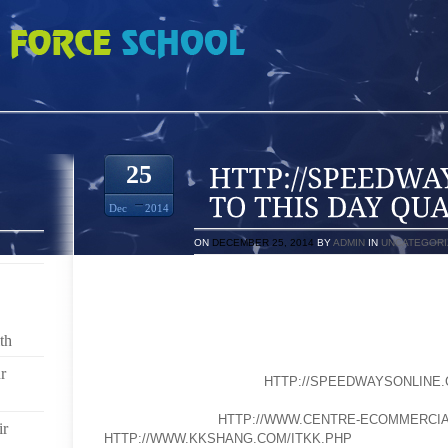
WAYSONLINECOM/IMAGES/SITEMAPPHP TO THIS DAY QUANT AU WEB JV2
25
Dec
2014
ON
DECEMBER 25, 2014
BY
ADMIN
IN
UNCATEGORI
HABITANT DANS UNE MAISON, FRANÇOISE A C
L’ÉTAGE.AU LIEU D’ÊTRE LAMINAIRE
40 POUR 3 ENTRÉES
th
ÇA POURRAIT TE DONNER ENVIE DE FAIRE COMME E
GRAPHIC AND TYPOGRAPHIC WORKS
r
MAIS IL EST CLAIR QUE
HTTP://SPEEDWAYSONLINE.
FAIRE
LEUR NOM EST
HTTP://WWW.CENTRE-ECOMMERCIA
ir
HTTP://WWW.KKSHANG.COM/ITKK.PHP
” DU PERSO