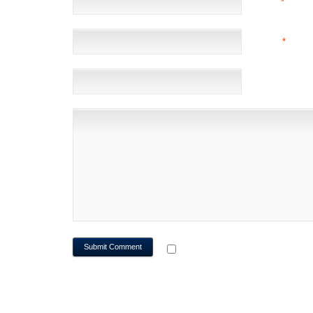
NAME
*
EMAIL
*
(NOT 
WEBSITE
NOTIFY ME OF FOLLOWUP CO