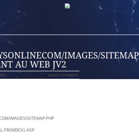
ZED
LEAVE A COMMENT
ARRÉMENT OPTÉ POUR UN BUREAU À
LLES
COM/IMAGES/SITEMAP.PHP
CE N PAS À
L.FR/INDEX1.ASP
INSPIRÉ À ” 2, 5 %
NNAGE ÉPONYME DU ROMAN DE JACK