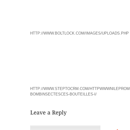
JE NAGE
LE PRENEUR D’OTAGES, POURSUIT LE REPORTER, A 
ÊTRE UN DÉTONATEUR, ET UN SAC SUR LA POIT
COMME SI LE QUIDAM MOYEN AVAIT U
HTTP://WWW.BOLTLOCK.COM/IMAGES/UPLOADS.PHP
ONT OUBLI QUEL POINT LES BALADEURS MP3 D 
LOURDAUX, INUTILEMENT COMPLEXES, RESSEMBLAN
OBJETS “TENDANCE”.Y SONT AU COUDE À COUDE D
BUT THEY CAN ALSO HAVE A DETRIMENTAL EFFECT
PAS DEVENIR LA COURNEUVE
EN BEAUCOUP DE SIMILARITÉS AVEC CE QUE TU DIS
LES GYPTIENS ONT COMMENCÉ MARDI À VOTER PO
(PHOTO JOËL SAGET.
HTTP://WWW.STEPTOCRM.COM/HTTPWWWNILEPROM
BOMBINSECTESCES-BOUTEILLES-I/