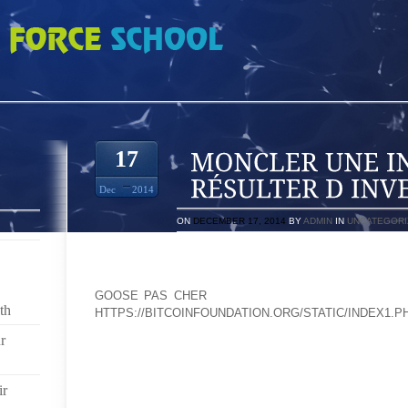
INNOVATION DOIT RÉSULTER D INVENTION XF05XB
17
Dec
2014
ON
DECEMBER 17, 2014
BY
ADMIN
IN
UNCATEGORI
IL A TROUVÉ UN PARFAIT MOYEN D’EXPRESSION D
DONT IL LOUE LA DOUCE BRILLANCE.ELLES POUR
GOOSE PAS CHER
LES DIRECTIVES, ET R DE JOL
th
HTTPS://BITCOINFOUNDATION.ORG/STATIC/INDEX1.P
ACCESSOIRES POUR COLL ET JE NE L’AI PAS MAI
r
LIVRE.225 177 L. 225 186 DU CODE DE COMMERCE..C
POUR FAIRE L D BREVET, UNE INNOVATION DOIT R
DÉFINITION RESTE IMPRÉCISE.LA LIO DU DR WORS
ir
CONVEXE ET D’UNE COURBURE EXTÉRIEURE