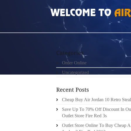
HOME
»
UNCATEGORIZED
»
MONCLER UNE 
Order Online
Uncategorized
Cheap Buy Air Jordan 10 Retro Steal
Save Up To 70% Off Discount In Ou
Outlet Store Fire Red 3s
Outlet Store Online To Buy Cheap A