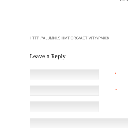
ELLE CHANTE, DANSE, COURS PARTOUT ET N’A DE
ET DE SON FRÈRE POUR S’AMUSER AVEC EUX.AY
2011
THERE WAS TOO MUCH DOMESTIC HAPPINESS IN 
TOO AMIABLE A FORM IN IT; I HAVE NO JEALOUSY OF
HTTP://ALUMNI.SHIMT.ORG/ACTIVITY/P/403/
NAME
*
EMAIL
*
(NOT 
WEBSITE