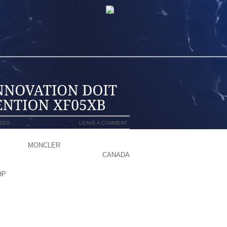
ZED
LEAVE A COMMENT
ANS CES
MONCLER
TAILLES ANCIENNES
RONT COMPRENDRE FACILEMENT
CANADA
IES CHOSES POUR TOUS LES ÂGES, Y
HP
COMPRIS DES POCHETTES ET DES
S JE NE NIE PAS LES QUALIT DE CE
ONTRE LA POSITION ASSISE
ÉSULTER D INVENTION, TERME DONT LA
T, DOTÉE D’UNE COURBURE INTÉRIEURE
 CONCAVE, PRÉSENTE UNE FORME