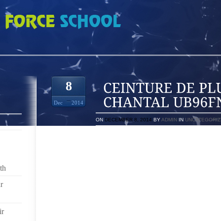
PLUS EN PLUSLES CHANTAL UB96FN
8
Dec
2014
ON
DECEMBER 8, 2014
BY
ADMIN
IN
UNCATEGORIZ
FORMULE COMMODE, MAIS NON DÉPOURVUE D’AMBI
LES PERSONNAGES SONT DOUÉS D’ÂME ET EN MÊ
VA DE SON ÂME ET PAS SEULEMENT DE SA MAIN
th
L’EXPRESSION DES PASSIONS EST UN POINT S
D’ACCORD ET QUI NE PRÊTE PAS À QUERELLE
r
PARFAIRE
ON REMET PARFOIS UNE PERSONNE QUI D PARLER 
PLUME D ON PASSE ENSUITE LA PLUME CHAQUE
ir
PARLER.14 TOUT L D AUTEUR CONSISTE BIEN 