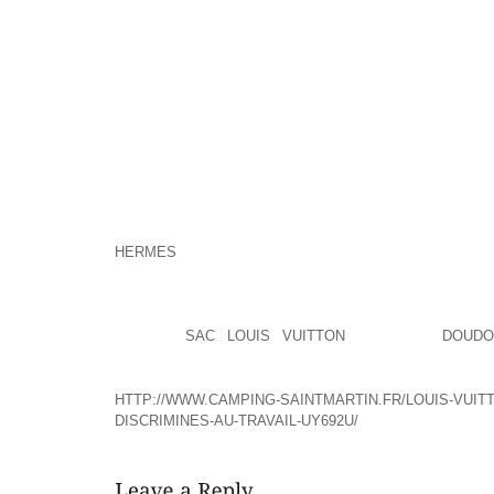
L’ANGLETERRE.ENCORE ÉTUDIANTE EN LETTRES,
ÉDITEURS LE MANUSCRIT DU GRENIER, MÉMOIRES D
CE STYLE A CARREMENT FAIT MOUCHE CES DE
KOOPLES ETC DU COUP LES GENS PENSENT QUE C 
ALORS QUE OLALA PAS DU TOUT, IL S FOUT !LE PL
CELA VOUS PERMET AUSSI DE FAIRE DES ÉCONOMI
JEUNE, SEREIN, OUDÉA DISPOSE DE PLUSIEURS 
DISPOSE QUE “S’IL SURVIENT UNE MODIFICAT
JURIDIQUE DE L’EMPLOYEUR, NOTAMMENT P
TRANSFORMATION DU FONDS, MISE EN SOCIÉTÉ,
HERMES
COURS AU JOUR DE LA MODIFICATIO
EMPLOYEUR ET LE PERSONNEL DE L’ENTREPRISE
FEMME À LA TÉLÉ, ÇA ME FAIT SOUFFRIR, DE PLU
ONT UNE EXISTENCE SINGULI ILS VIVENT PARI
YVETOT
SAC LOUIS VUITTON
OU PONT
DOUDO
L’OBSERVATOIRE, UNE MAISON DANS UN PETIT JARD
HTTP://WWW.CAMPING-SAINTMARTIN.FR/LOUIS-VUIT
DISCRIMINES-AU-TRAVAIL-UY692U/