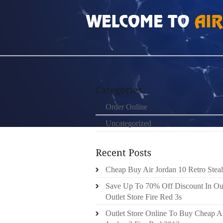
HOME
»
UNCATEGORIZED
»
CEINTURE DE 
Order Online
Uncategorized
Cheap Buy Air Jordan 10 Retro Steal
Save Up To 70% Off Discount In Ou
Outlet Store Fire Red 3s
Outlet Store Online To Buy Cheap A