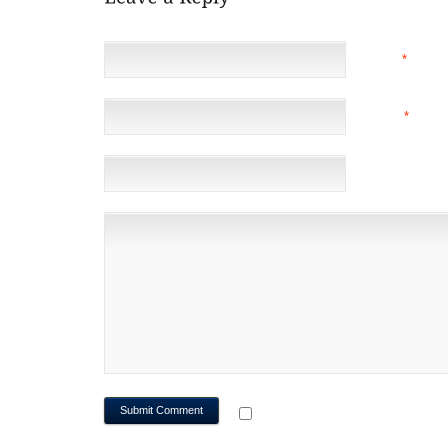
NAME
*
EMAIL
*
(NOT 
WEBSITE
NOTIFY ME OF FOLLOWUP CO