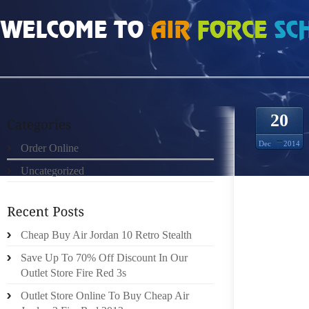
HOME
»
UNCATEGORIZED
»
MONCLER DOUDOUNE KU073C
20
Dec
2014
Order Online
Uncategorized
IL EST
COMPÉT
GÉNÉR
GLIÈR
Cheap Buy Air Jordan 10 Retro Stealth
ADAPTE
Save Up To 70% Off Discount In Our
CLIMAT
Outlet Store Fire Red 3s
JE VIE
Outlet Store Online To Buy Cheap Air
PRINT