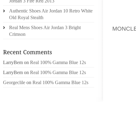
Jordan 3 Fire Red 2013
ACCUEI
Authentic Shoes Air Jordan 10 Retro White
:AMOUR
Old Royal Stealth
“S’IN
Real Mens Shoes Air Jordan 3 Bright
MONCLE
Crimson
COUDRE
AU CO
SUPPOR
JOIE, 
LarryBem
on
Real 100% Gamma Blue 12s
TERRE
LarryBem
on
Real 100% Gamma Blue 12s
VUVUZE
DU MON
Georgeclile
on
Real 100% Gamma Blue 12s
L’ARGE
L’ALLEM
UNE GA
POLAR
CAISS
D’ACCE