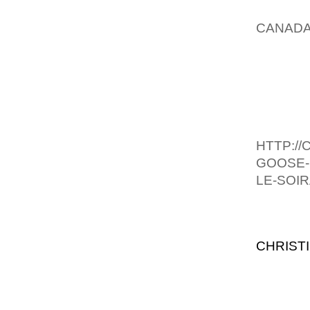
SUIS F
CANADA
DE JOU
LES MO
PIERRE
DES C
ALIGNE
HTTP:/
GOOSE-
LE-SOIR
AND HA
LOLITA
CHRIST
DUJOU
COMMEN