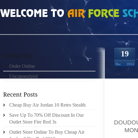
HOME
»
UNCATEGORIZED
»
MONCLER DOUDOUNE DENMARK DP36RT
19
Dec
2014
Order Online
Uncategorized
ELLE 
COMPAG
Cheap Buy Air Jordan 10 Retro Stealth
SE TIE
ASSURE
Save Up To 70% Off Discount In Our
DOUDO
Outlet Store Fire Red 3s
SE
MON
Outlet Store Online To Buy Cheap Air
LEUR F