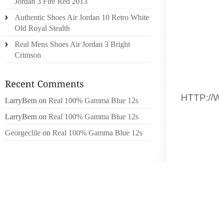
Jordan 3 Fire Red 2013
M PRES
Authentic Shoes Air Jordan 10 Retro White
UNE VA
Old Royal Stealth
CONTRA
Real Mens Shoes Air Jordan 3 Bright
TROUV
Crimson
LUMIN
MANQUE 
MAIS
HTTP:/
LarryBem
on
Real 100% Gamma Blue 12s
QUELQU
LarryBem
on
Real 100% Gamma Blue 12s
RÉPOND
Georgeclile
on
Real 100% Gamma Blue 12s
SERA 
FORFAI
MEME T
MOINS 
AUSSI, 
AU PAP
PUIS À