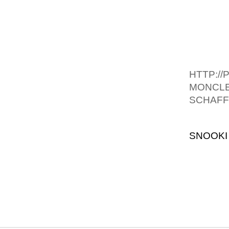
OCTOBR
BOSPHO
PRIORI
PREND 
NOUVEL
HTTP:/
MONCLE
SCHAFF-
IT IS SI
SNOOKI
VIDEO
COMMEN