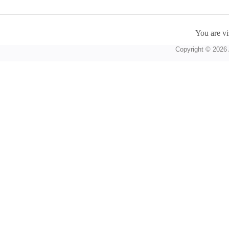
You are vi
Copyright © 2026 A