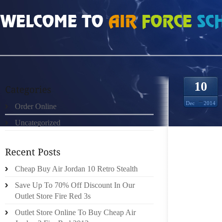
HOME
»
UNCATEGORIZED
»
DOUDOUNE CANADA GOOSE EXCEPTÉ POUR CE
10
Dec
2014
Order Online
Uncategorized
!!QUI 
Cheap Buy Air Jordan 10 Retro Stealth
SE SUI
Save Up To 70% Off Discount In Our
FÉLICI
Outlet Store Fire Red 3s
DE MME 
: FÉLI
Outlet Store Online To Buy Cheap Air