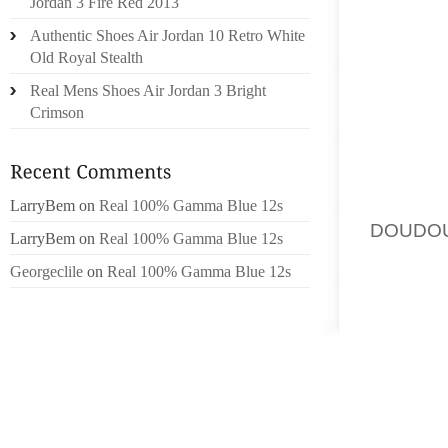
FAIBLE
Jordan 3 Fire Red 2013
TON E
Authentic Shoes Air Jordan 10 Retro White
VIDÉOS
Old Royal Stealth
L’ASCE
Real Mens Shoes Air Jordan 3 Bright
CES CO
Crimson
THAIL
POLEGA
VOULU 
DE FO
LarryBem
on
Real 100% Gamma Blue 12s
DOUDO
LarryBem
on
Real 100% Gamma Blue 12s
CINQUA
Georgeclile
on
Real 100% Gamma Blue 12s
HANSKA
C’ET L
DES NO
LES R
VIENNE
MERCRE