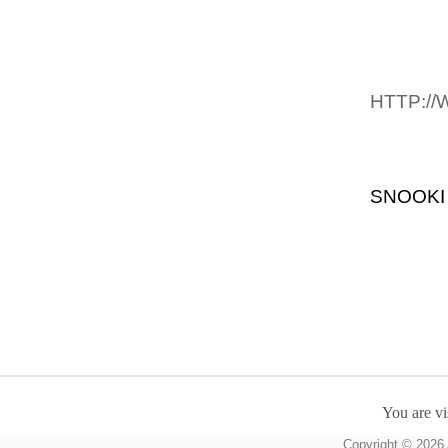
VASTE
CETTE 
OPTIQU
HTTP:/
BOTH T
FREE F
SNOOKI
AN ASS
COMMEN
You are vi
Copyright © 2026 A