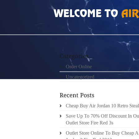
HOME
»
UNCATEGORIZED
»
CANADA GOOS
Order Online
Uncategorized
Cheap Buy Air Jordan 10 Retro Steal
Save Up To 70% Off Discount In Ou
Outlet Store Fire Red 3s
Outlet Store Online To Buy Cheap A