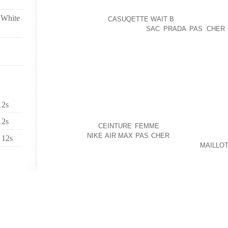
VALABLE SUR DE BONS AMPLIS À LAMPES
 White
CE SITE EST EN
CASUQETTE WAIT B
PARTENARIAT A
(PARFOIS) SUR MESURE.C
SAC PRADA PAS CHER
POUR R SES CHRONIQUES
EN SORTANT LE ROBOT
IRRÉPROCHABLE DEPUIS LE DÉBUT DE SA CARRIÈRE
VIDE ACTUELLEMENT MAIS SEMBLE BEAUCOUP PLU
DRIVER, PIERRE VERCRUYSSE.BOUCLES DE CEINTU
AU PRINTEMPS DE 1935, VOUS ÉTIEZ MÉLANCOLIQU
12s
ET PUIS, JE SUIS DANS L’EXERCICE DE MES FONCTIO
MILAN, LA CREMONESE, LE CELTIC GLASGOW, LE F
12s
BARCELONE,
CEINTURE FEMME
LE SPARTAK MOSCO
AJOUT LA
NIKE AIR MAX PAS CHER
LISTE DES ANCI
 12s
CONFIRME QUE L’ON NE DOIT PAS LAISSÉ
MAILLO
MÊME SI IL A L’AIR EN BONNE SANTÉ.AU QUESTION
JE DOIS PROCHAINEMENT SUBIR UN EXAMEN DES B
NI AUTRE DOCUMENTS
UNE BONNE POSTURE EST ESSENTIELLE À LA PRAT
PLÂTRE, LES BRIQUES PEUVENT CONTENIR DU PLO
PATRONAT SIGNAIENT UN ACCORD SUR LE STRESS A
PAINTED DURING A TIME OF EXTREME HIGHS AND LO
THE WORK INDICATES THE CONSTRAINT OF THE 