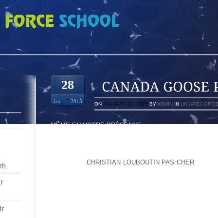
E PAS CHER ID87HJ
28
Jan
2015
ON
JANUARY 28, 2015
BY
ADMIN
IN
UNCATEGORIZ
MÊME EN VOTRE PRÉSENCE
PRÉLEVER LE MATÉRIEL EN PRENANT SOIN QU’IL N
EN CAS D’ALCOOLISME
INDISPENSABLE, LE LOGICIEL, À INSTALLER SUR SO
N’EST PAS
CHRISTIAN LOUBOUTIN PAS CHER
ADAPTÉ
th
POUR SYNCHRONISER, TRANSFÉRER ET GÉRER SON
PHOTOS).ELLE EST NÉANMOINS CONTENTE D’Y ÊT
r
SE REPOSE AINSI DES AVENTURES VÉCUES AUP
VENDUES”, AJOUTE COSTA STAMATAKIS, ALORS QU
ir
TOURNÉE À TRAVERS LA FRANCE AVEC SON SPECTAC
À L’INTÉRIEUR DE LA BOUCHE, PAS TRÈS JOLI Q