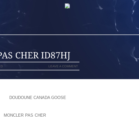
ED
LEAVE A COMMENT
E DÉPASSE PAS 2 CM D’ÉPAISSEUR.OU
N PC
DOUDOUNE CANADA GOOSE
(SOFT
 AUX MAC), EST UN PASSAGE OBLIGÉ
 CONTENU (VIDÉO, FILMS, MUSIQUE,
RE
MONCLER PAS CHER
PARCE QU’ELLE
ARAVANT.200 PLACES ONT DÉJÀ ÉTÉ
E DIEUDONNÉ VIENT DE DÉBUTER UNE
LE “FOXTROT”.ÇA LUI FAIT UNE BOSSE
UAND ELLE SOURIT.CELA EST SURTOUT