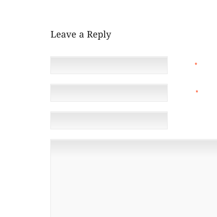
TRYING TO ACHIEVE THROUGH THE INTENSELY SELF 
NAME
*
EMAIL
*
(NOT 
WEBSITE