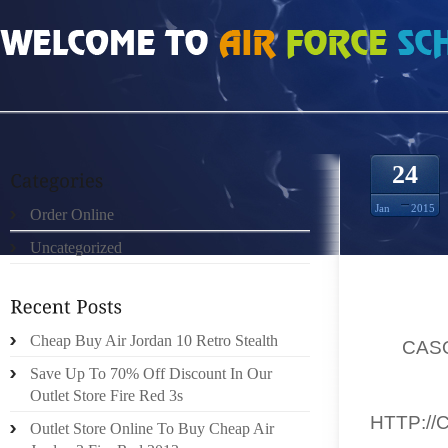
HOME
»
UNCATEGORIZED
»
CEINTURES GUCCI DANS VENDÉMIAIRE WX74HY
24
Jan
2015
Order Online
Uncategorized
.BALLO
FOYER
Cheap Buy Air Jordan 10 Retro Stealth
DE
CAS
128
Save Up To 70% Off Discount In Our
BORTO
Outlet Store Fire Red 3s
HTTP://
Outlet Store Online To Buy Cheap Air
.ELLES