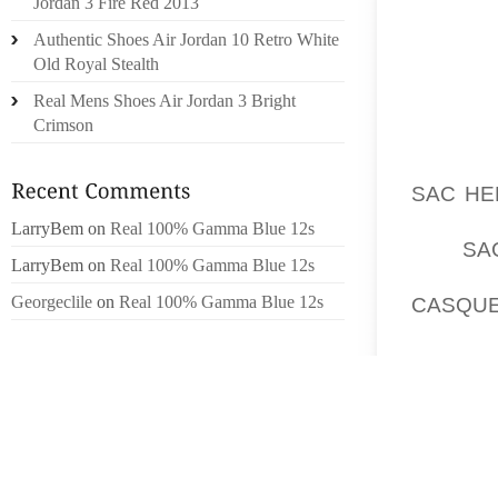
Jordan 3 Fire Red 2013
PUIS 
Authentic Shoes Air Jordan 10 Retro White
ELLE.
Old Royal Stealth
GROSSI
Real Mens Shoes Air Jordan 3 Bright
BRACEL
Crimson
DES T
D’ANI
SAC H
APPRÊT
LarryBem
on
Real 100% Gamma Blue 12s
LUI,
SA
LarryBem
on
Real 100% Gamma Blue 12s
DÉCLIN
Georgeclile
on
Real 100% Gamma Blue 12s
CASQU
LÉGU
ÉCLAT
PAVÉE
ALLEMA
D’ÊTRE
CHEZ 