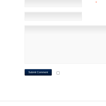
EMAIL
*
(NOT 
WEBSITE
NOTIFY ME OF FOLLOWUP CO