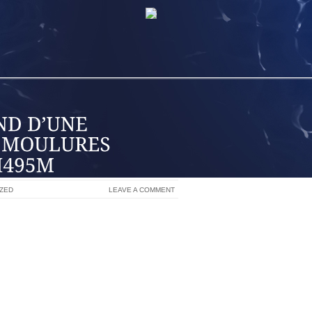
ZED
LEAVE A COMMENT
MENT N’EN EST PAS UNS.CONNU GRACE
 PAS BESOIN D’UN DYSON, AVEC CET
AGGY DE 4CM DE TOUS LES POILS,
 SANS D LA MOQUETTE QUI N’EST PAS
 BONNES CHOSES.CHRISTINE ANGOT
D’UNE COLLERETTE VÉSICALE ET
A MURAL.PAR MOIS