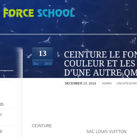
 FOND D’UNE COULEUR ET LES MOULURES D’UNE AUTRE QM495M
13
Dec
2014
ON
DECEMBER 13, 2014
BY
ADMIN
IN
UNCATEGORI
ET POUR INFO, LE MITE DES TROUS QUI SE REFER
AU TEST LESNUM QUI N’EN FAIT QUE L’ELOGE,
th
ASPIRATEUR JE DEBARASSE UNE MOQUETTE SH
r
MIETTES INCRUST DANS LES ABYSSES ET LE TOUT
COLL AU SOL.VITER SURTOUT D’ABUSER DES
CEINTURE
VA GAGNER.1ER TEMPS : DÉCOUPE 
ir
LIBÉRATION DE L’URETÈRE
SAC LOUIS VUITTON
INTR