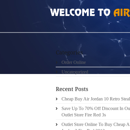
HOME
»
UNCATEGORIZED
»
CEINTURE LE
Order Online
Uncategorized
Cheap Buy Air Jordan 10 Retro Steal
Save Up To 70% Off Discount In Ou
Outlet Store Fire Red 3s
Outlet Store Online To Buy Cheap A