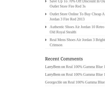
Save Up To 70% Off Discount In Ou
Outlet Store Fire Red 3s
Outlet Store Online To Buy Cheap A
Jordan 3 Fire Red 2013
Authentic Shoes Air Jordan 10 Retro
Old Royal Stealth
Real Mens Shoes Air Jordan 3 Bright
Crimson
LarryBem
on
Real 100% Gamma Blue 
LarryBem
on
Real 100% Gamma Blue 
Georgeclile
on
Real 100% Gamma Blue