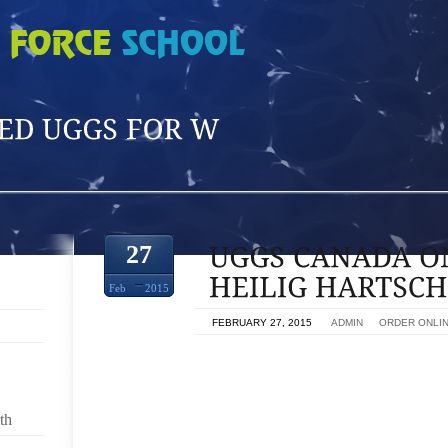
'
27
Feb
2015
ON
FEBRUARY 27, 2015
BY
ADMIN
IN
ORDER ONLI
POUR HEILIG HARTSCHOOL BRENGT EEN,UGGS
ONPRWIJSSTRAAT WELCOMED BARBECUE FELIX 
VAN KH HEILIG HARTSCHOOL MAAKT ZICH KLAAR
th
“KERSTMUSICAL,RED UGGS FOR WOMEN, NUFA