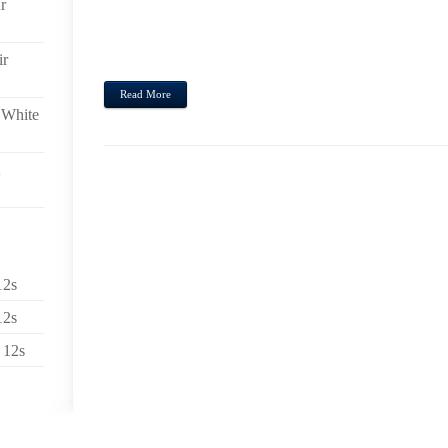
r
LEERJAAR SPELEN ELK JAAR HOOFDROL,UGG 
EMERGENCY ROOM WEL 50 FIGURANTEN MEE. M
GEPENSIONEERD MUST BE,DARK BROWN UGGS, 
ir
SPEKTAKEL. HIJ BEGON OOIT KLEINSCHALIG BECA
Read More
 White
12s
12s
 12s