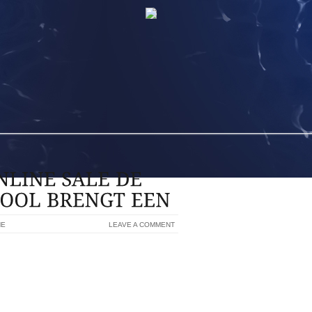
NE
LEAVE A COMMENT
 CANADA ONLINE SALE WIJKFEESTEN
TIMMERMANSTRAAT OF ALL GROOTSTE
 VOOR HUN KERSTSPEL LIEVER GEZEGD
CTURED LEERLINGEN VAN HET VIER