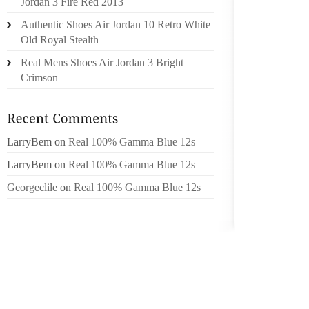
Jordan 3 Fire Red 2013
.CERT
Authentic Shoes Air Jordan 10 Retro White
NATURE
Old Royal Stealth
D’AUT
Real Mens Shoes Air Jordan 3 Bright
L’INNO
Crimson
MAIS D
TRÈS M
NOUVEA
SE PER
LarryBem
on
Real 100% Gamma Blue 12s
MATÉRI
LarryBem
on
Real 100% Gamma Blue 12s
LA MAI
FEMMES
Georgeclile
on
Real 100% Gamma Blue 12s
CÉLÈBR
GENS 
FAIRE.
MERCED
SPORT 
GÉNÉRA
L’AUTO 