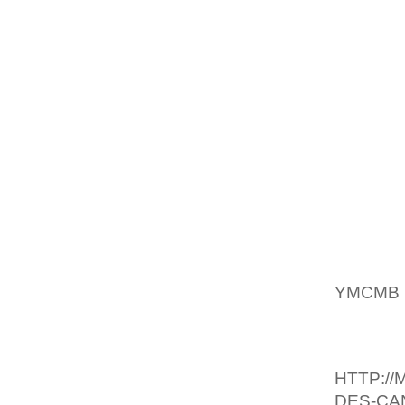
SIMPLI
GROUP
D’ENTRE
DANS U
ANTONI
.JE VI
QUE LE
REGAR
TOURNÉ
PASSER
BONNE 
VOUS J
YMCMB
BUREAU
UN BUR
HTTP:/
DES-CA