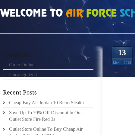
HOME
»
ORDER ONLINE
»
LA MERCEDES BENZ CLASSE SL
13
Mar
2015
Order Online
Uncategorized
CELA 
POUVON
POLITI
GENS D
Cheap Buy Air Jordan 10 Retro Stealth
DÉTEST
Save Up To 70% Off Discount In Our
PASSEN
Outlet Store Fire Red 3s
PARTOU
Outlet Store Online To Buy Cheap Air
BUREAU