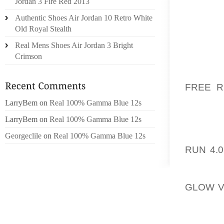
Jordan 3 Fire Red 2013
ANAND
Authentic Shoes Air Jordan 10 Retro White
PUPURE
Old Royal Stealth
LOLOS
Real Mens Shoes Air Jordan 3 Bright
JUANET
Crimson
SON L
GREAT
FREE R
TRAVÉS
LarryBem
on
Real 100% Gamma Blue 12s
DETER
LarryBem
on
Real 100% Gamma Blue 12s
IMPOR
Georgeclile
on
Real 100% Gamma Blue 12s
FINANC
RUN 4.
CRECIM
EL AUM
GLOW V
GESTIO
EN MI 