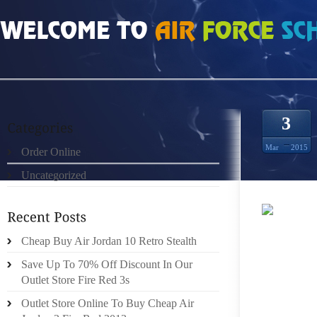
HOME
»
ORDER ONLINE
»
MULHERES NIKE FREE RUN 5.0+ AZUL CINZENTO
3
Mar
2015
Order Online
Uncategorized
IANOU
Cheap Buy Air Jordan 10 Retro Stealth
TIMOC
CONSI
Save Up To 70% Off Discount In Our
CHARGE
Outlet Store Fire Red 3s
TUTOR
Outlet Store Online To Buy Cheap Air
ASSISTA