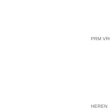
MATCHS
MOINS 
LIGNES
POUR D
AUTRE 
RÉSIDEN
PRM VR
ET POS
ÉTÉ CL
CONSÉ
INFORM
938 35
PROCHAI
NE ME 
ENCORE
BASEMU
A PRI
HEREN 