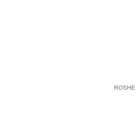
BALANC
COURU 
FAIRE 
CH^OMA
PEUT-Ê
SPÉCIA
GRAND 
JOUER 
PLUSIE
ELLE 
GÈNES
ROSHE
COMMEN
D’ACID
HAUT, E
TAPIS,
MEMBRE
CONDIT