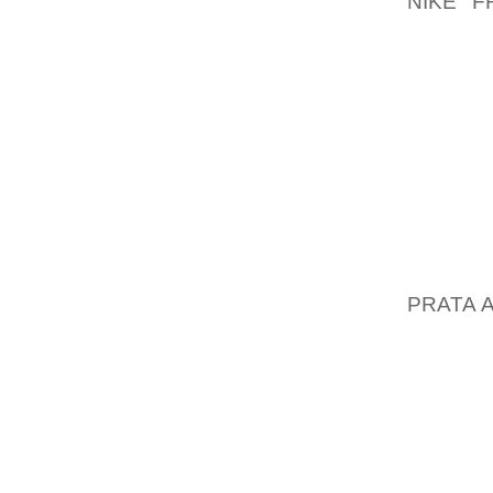
NIKE F
AUGME
PUISSA
AURA 
CONSTR
CHARBO
LES E
DIMANC
DE L’U
LA VAL
GRAND
PRATA 
LES JE
GÉNÉRA
TRAVAIL
AVEC C
PUBLIÉ
ROGERS