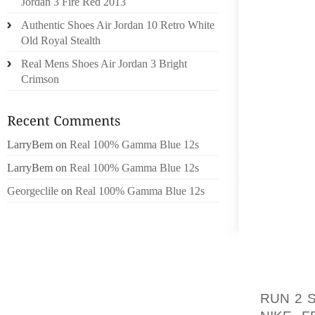
Jordan 3 Fire Red 2013
TABLE 
Authentic Shoes Air Jordan 10 Retro White
JOUEUR
Old Royal Stealth
RAISO
Real Mens Shoes Air Jordan 3 Bright
DÉPLAC
Crimson
COMBLE
RARES,
PLACE 
GENS 
LarryBem
on
Real 100% Gamma Blue 12s
POLITI
LarryBem
on
Real 100% Gamma Blue 12s
COURIR
Georgeclile
on
Real 100% Gamma Blue 12s
LES CI
MÊME S
LA LOG
ÉLAB
D’INT
CONSOM
RUN 2 