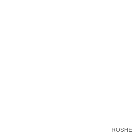
SOMMAI
SEMAI
COMBA
SORTEN
PLAYBO
LE TR
WEEKE
CLIENT
SATISFA
RÉPÉTE
COLLA
RISQUE
STREET
ÉTÉ J
EXÉCU
DOUCEM
C^OTÉ 
ROSHE 