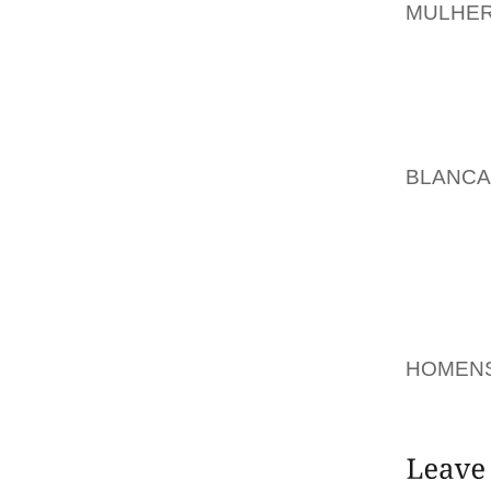
MULHER
DIVER
THEM
CONNAI
BASEBA
NOUS V
BLANCA
VOUS A
SEMBLE
LA CUL
PEUT ÊT
NE EST
CO, U
HOMEN
PLANTE